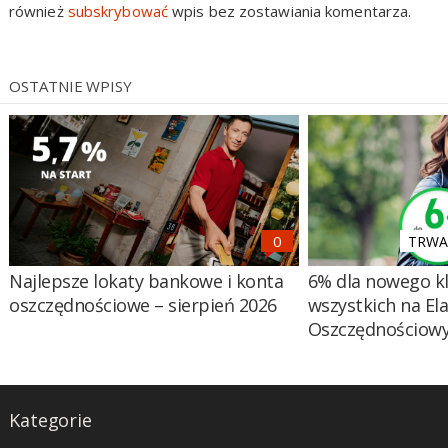
również
subskrybować
wpis bez zostawiania komentarza.
OSTATNIE WPISY
TRWA 
Najlepsze lokaty bankowe i konta
6% dla nowego kl
oszczędnościowe – sierpień 2026
wszystkich na El
Oszczędnościow
Kategorie