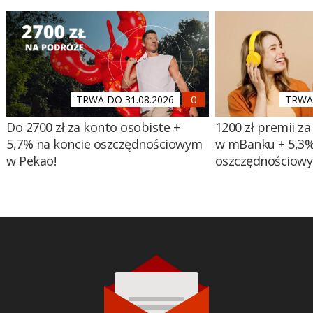
TRWA DO 31.08.2026
TRWA 
Do 2700 zł za konto osobiste +
1200 zł premii za
5,7% na koncie oszczędnościowym
w mBanku + 5,3%
w Pekao!
oszczędnościow