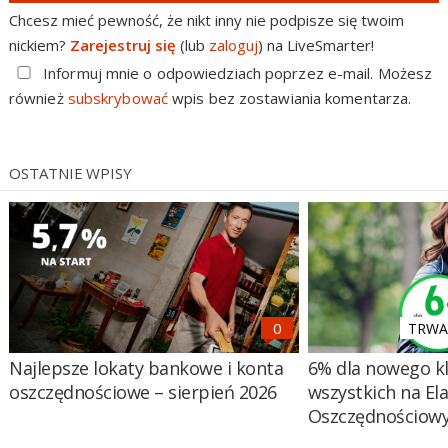
Chcesz mieć pewność, że nikt inny nie podpisze się twoim
nickiem?
Zarejestruj się
(lub
zaloguj
) na LiveSmarter!
Informuj mnie o odpowiedziach poprzez e-mail. Możesz
również
subskrybować
wpis bez zostawiania komentarza.
OSTATNIE WPISY
TRWA 
Najlepsze lokaty bankowe i konta
6% dla nowego kl
oszczędnościowe – sierpień 2026
wszystkich na El
Oszczędnościow