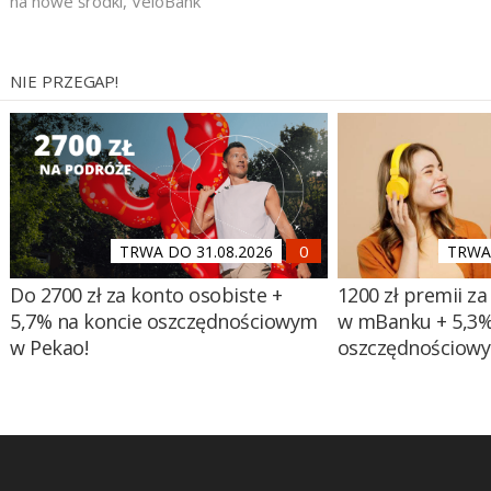
na nowe środki
,
VeloBank
NIE PRZEGAP!
TRWA DO 31.08.2026
TRWA 
Do 2700 zł za konto osobiste +
1200 zł premii za
5,7% na koncie oszczędnościowym
w mBanku + 5,3%
w Pekao!
oszczędnościow