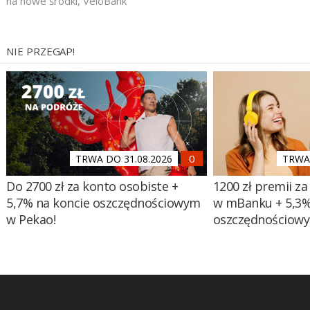
na nowe środki
,
VeloBank
NIE PRZEGAP!
TRWA DO 31.08.2026
TRWA 
Do 2700 zł za konto osobiste +
1200 zł premii za
5,7% na koncie oszczędnościowym
w mBanku + 5,3%
w Pekao!
oszczędnościow