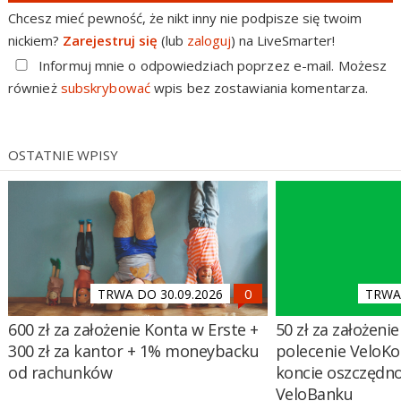
Chcesz mieć pewność, że nikt inny nie podpisze się twoim
nickiem?
Zarejestruj się
(lub
zaloguj
) na LiveSmarter!
Informuj mnie o odpowiedziach poprzez e-mail. Możesz
również
subskrybować
wpis bez zostawiania komentarza.
OSTATNIE WPISY
TRWA DO 30.09.2026
TRWA 
600 zł za założenie Konta w Erste +
50 zł za założenie 
300 zł za kantor + 1% moneybacku
polecenie VeloKo
od rachunków
koncie oszczędn
VeloBanku