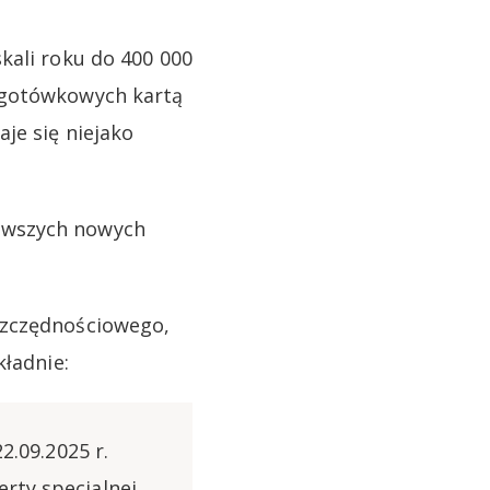
kali roku do 400 000
zgotówkowych kartą
je się niejako
rwszych nowych
szczędnościowego,
kładnie:
2.09.2025 r.
erty specjalnej