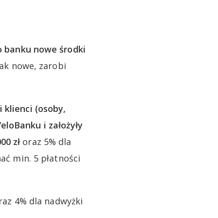
do banku nowe środki
jak nowe, zarobi
 klienci (osoby,
eloBanku i założyły
00 zł
oraz 5% dla
nać min. 5 płatności
oraz 4% dla nadwyżki