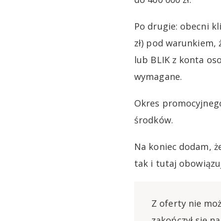
Po drugie: obecni k
zł) pod warunkiem,
lub BLIK z konta os
wymagane.
Okres promocyjnego
środków.
Na koniec dodam, ż
tak i tutaj obowiąz
Z oferty nie moż
zakończył się n