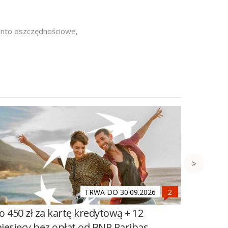
onto oszczędnościowe
,
TRWA DO 30.09.2026
o 450 zł za kartę kredytową + 12
700 zł 
iesięcy bez opłat od BNP Paribas
Millenn