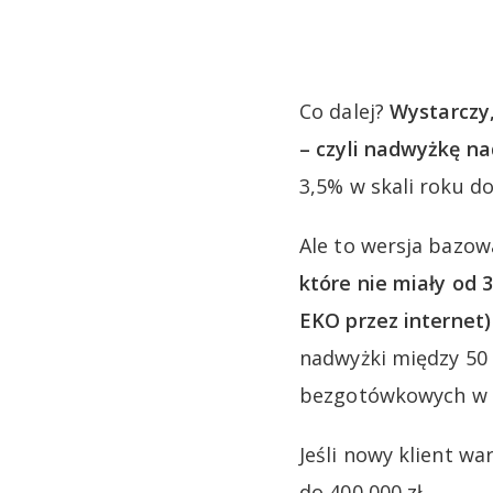
Co dalej?
Wystarczy,
– czyli nadwyżkę nad
3,5% w skali roku do
Ale to wersja bazo
które nie miały od 
EKO
przez internet
nadwyżki między 50 0
bezgotówkowych w 
Jeśli nowy klient wa
do 400 000 zł.