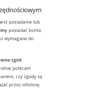
czędnościowym
est posiadanie lub
imy
posiadać konta
ako wymagane do
enie zgód
ralnie polecam
aniem, czy zgody są
żać przez infolinię