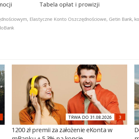
mocji
Tabela opłat i prowizji
zędnościowym
,
Elastyczne Konto Oszczędnościowe
,
Getin Bank
,
k
loBank
TRWA DO 31.08.2026
1200 zł premii za założenie eKonta w
D
mBanku + 5,3% na koncie
m