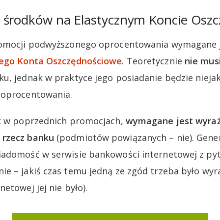
 środków na Elastycznym Koncie Osz
romocji podwyższonego oprocentowania wymagane j
nego Konta Oszczędnościowe
. Teoretycznie
nie mus
ku, jednak w praktyce jego posiadanie będzie niej
 oprocentowania.
ak w poprzednich promocjach,
wymagane jest wyraż
 rzecz banku
(podmiotów powiązanych – nie). Gene
iadomość w serwisie bankowości internetowej z pyt
e – jakiś czas temu jedną ze zgód trzeba było wyra
etowej jej nie było).