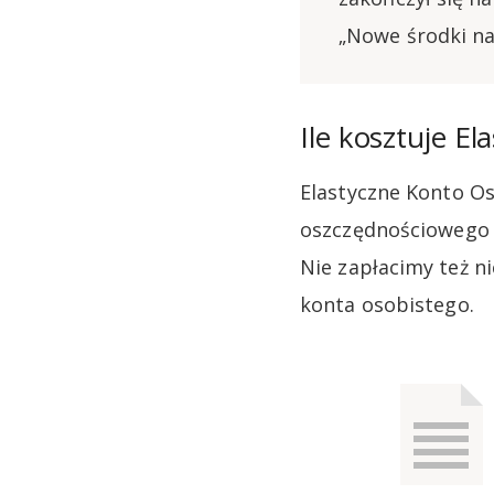
„Nowe środki n
Ile kosztuje E
Elastyczne Konto O
oszczędnościowego V
Nie zapłacimy też n
konta osobistego.