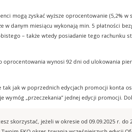
lienci mogą zyskać wyższe oprocentowanie (5,2% w s
 że w danym miesiącu wykonają min. 5 płatności be
obistego – także wtedy posiadanie tego rachunku sta
 oprocentowania wynosi 92 dni od ulokowania pie
e tak jak w poprzednich edycjach promocji konta o
uje wymóg „przeczekania” jednej edycji promocji. Do
esz skorzystać, jeżeli w okresie od 09.09.2025 r. do 2
a Twoim EKO okres trwania wcześniejszych edycji Of