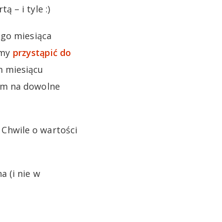
 – i tyle :)
ego miesiąca
śmy
przystąpić do
m miesiącu
em na dowolne
Chwile o wartości
 (i nie w