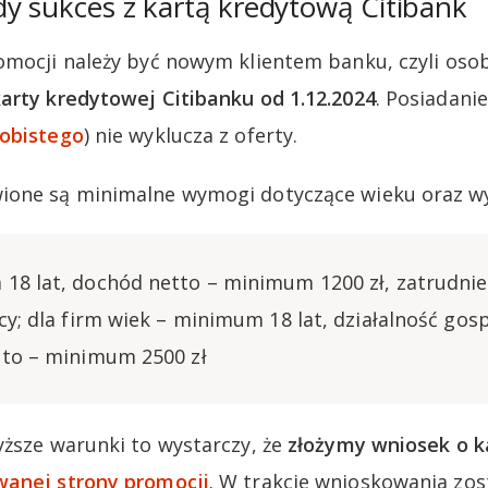
y sukces z kartą kredytową Citibank
omocji należy być nowym klientem banku, czyli oso
arty kredytowej Citibanku od 1.12.2024
. Posiadani
obistego
) nie wyklucza z oferty.
ione są minimalne wymogi dotyczące wieku oraz w
18 lat, dochód netto – minimum 1200 zł, zatrudnie
cy; dla firm wiek – minimum 18 lat, działalność gos
tto – minimum 2500 zł
yższe warunki to wystarczy, że
złożymy wniosek o k
anej strony promocji
. W trakcie wnioskowania zo