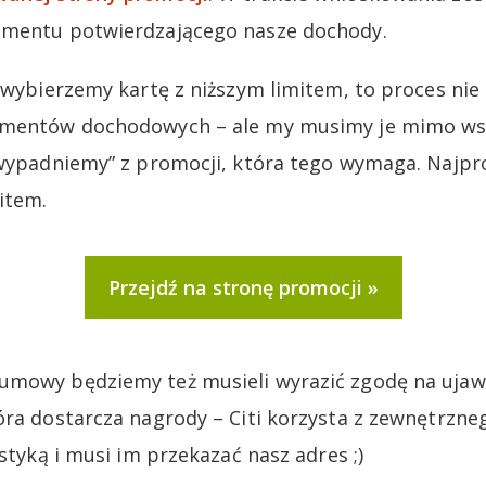
umentu potwierdzającego nasze dochody.
i wybierzemy kartę z niższym limitem, to proces ni
kumentów dochodowych – ale my musimy je mimo w
„wypadniemy” z promocji, która tego wymaga. Najpr
item.
Przejdź na stronę promocji
umowy będziemy też musieli wyrazić zgodę na ujaw
óra dostarcza nagrody – Citi korzysta z zewnętrzne
istyką i musi im przekazać nasz adres ;)