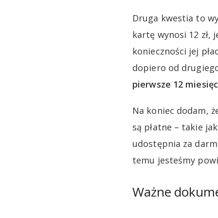
Druga kwestia to wy
kartę wynosi 12 zł,
konieczności jej pł
dopiero od drugieg
pierwsze 12 miesięc
Na koniec dodam, że
są płatne – takie ja
udostępnia za darmo
temu jesteśmy powi
Ważne dokum