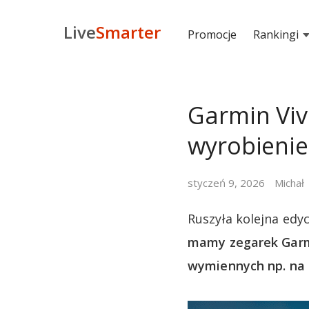
Live
Smarter
Promocje
Rankingi
Garmin Viv
wyrobienie
styczeń 9, 2026
Michał
Ruszyła kolejna edy
mamy zegarek Garmi
wymiennych np. na b