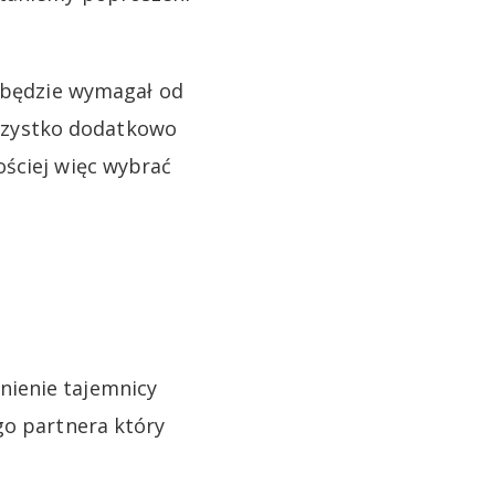
e będzie wymagał od
szystko dodatkowo
ościej więc wybrać
nienie tajemnicy
go partnera który