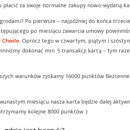
 płacić za swoje normalne zakupy nowo-wydaną kartą
grodami? Po pierwsze – najpóźniej do końca trzeci
stępującego po miesiącu zawarcia umowy powinni
 Chwile
. Oprócz tego w czwartym, piątym i szósty
nniśmy dokonać min. 5 transakcji kartą – tym raz
ższych warunków zyskamy 16000 punktów Bezcenne 
wunastym miesiącu nasza karta będzie dalej aktywna
otrzymamy kolejne 8000 punktów :)