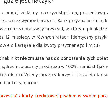
gdzie jest haczyk?
e promocji widzimy „rzeczywistą stopę procentową 
ystko przez wymogi prawne. Bank przyznając kartę 
wić reprezentatywny przykład, w którym pieniądze 
ez 12 miesięcy, w równych ratach. Identyczny przykł
owie o kartę (ale dla kwoty przyznanego limitu).
dnak nikt nie zmusza nas do ponoszenia tych opłat
mądrze i spłacamy ją od razu w 100%, zamiast (jak w
setek nie ma. Wtedy możemy korzystać z zalet okre
mi banku za darmo.
orzystać z karty kredytowej pisałem w swoim pora