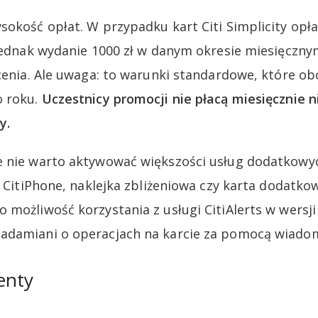
sokość opłat. W przypadku kart Citi Simplicity opł
 jednak wydanie 1000 zł w danym okresie miesięczny
acenia. Ale uwaga: to warunki standardowe, które 
o roku.
Uczestnicy promocji nie płacą miesięcznie n
y.
 nie warto aktywować większości usług dodatkowyc
k CitiPhone, naklejka zbliżeniowa czy karta dodatkow
 możliwość korzystania z usługi CitiAlerts w wersj
adamiani o operacjach na karcie za pomocą wiado
enty