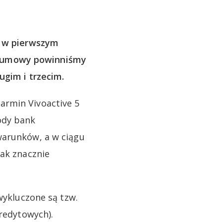
e
w pierwszym
a umowy powinniśmy
ugim i trzecim.
armin Vivoactive 5
ody bank
warunków, a w ciągu
nak znacznie
wykluczone są tzw.
kredytowych).