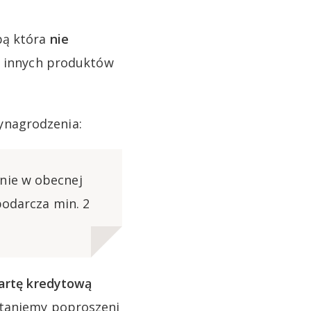
bą która
nie
e innych produktów
ynagrodzenia:
nie w obecnej
podarcza min. 2
artę kredytową
staniemy poproszeni