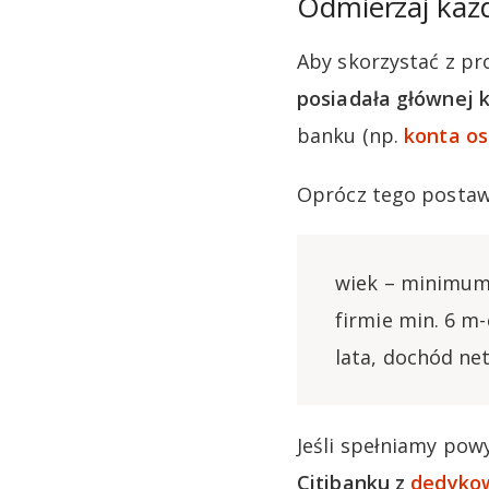
Odmierzaj każd
Aby skorzystać z pr
posiadała głównej k
banku (np.
konta os
Oprócz tego postaw
wiek – minimum 
firmie min. 6 m-
lata, dochód ne
Jeśli spełniamy pow
Citibanku z
dedykow