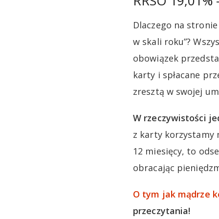
RRSO 19,01% – 
Dlaczego na stroni
w skali roku”? Wsz
obowiązek przedsta
karty i spłacane prz
zresztą w swojej um
W rzeczywistości je
z karty korzystamy 
12 miesięcy, to od
obracając pieniędz
O tym jak mądrze k
przeczytania!