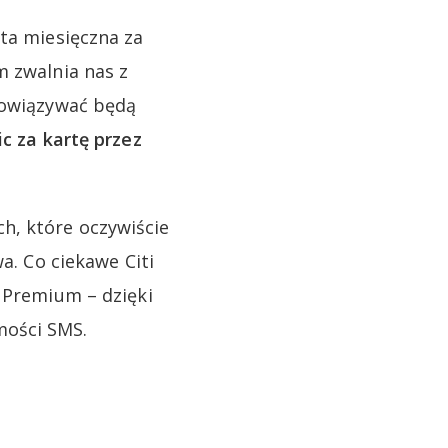
ata miesięczna za
m zwalnia nas z
obowiązywać będą
ic za kartę przez
h, które oczywiście
a. Co ciekawe Citi
i Premium – dzięki
mości SMS.