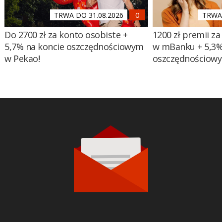
TRWA DO 31.08.2026
TRWA 
Do 2700 zł za konto osobiste +
1200 zł premii za
5,7% na koncie oszczędnościowym
w mBanku + 5,3%
w Pekao!
oszczędnościow