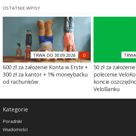
OSTATNIE WPISY
TRWA DO 30.09.2026
TRWA 
600 zł za założenie Konta w Erste +
50 zł za założenie 
300 zł za kantor + 1% moneybacku
polecenie VeloKo
od rachunków
koncie oszczędn
VeloBanku
Kategorie
Poradniki
Wiadomości