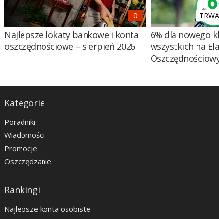
TRWA 
Najlepsze lokaty bankowe i konta
6% dla nowego kl
oszczędnościowe – sierpień 2026
wszystkich na El
Oszczędnościow
Kategorie
Poradniki
Wiadomości
Promocje
Oszczędzanie
Rankingi
Najlepsze konta osobiste