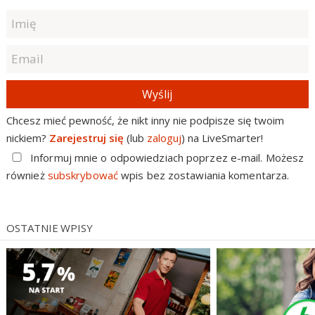
Wyślij
Chcesz mieć pewność, że nikt inny nie podpisze się twoim
nickiem?
Zarejestruj się
(lub
zaloguj
) na LiveSmarter!
Informuj mnie o odpowiedziach poprzez e-mail. Możesz
również
subskrybować
wpis bez zostawiania komentarza.
OSTATNIE WPISY