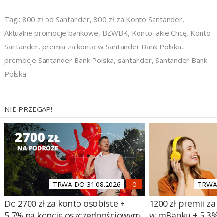
Tagi:
800 zł od Santander
,
800 zł za Konto Santander
,
Aktualne promocje bankowe
,
BZWBK
,
Konto Jakie Chcę
,
Konto
Santander
,
premia za konto w Santander Bank Polska
,
promocje Santander Bank Polska
,
santander
,
Santander Bank
Polska
NIE PRZEGAP!
TRWA DO 31.08.2026
TRWA 
Do 2700 zł za konto osobiste +
1200 zł premii za
5,7% na koncie oszczędnościowym
w mBanku + 5,3%