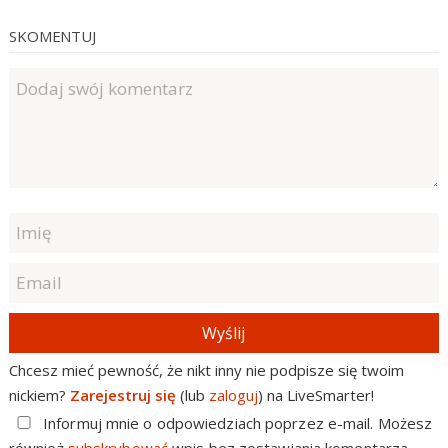
SKOMENTUJ
Wyślij
Chcesz mieć pewność, że nikt inny nie podpisze się twoim
nickiem?
Zarejestruj się
(lub
zaloguj
) na LiveSmarter!
Informuj mnie o odpowiedziach poprzez e-mail. Możesz
również
subskrybować
wpis bez zostawiania komentarza.