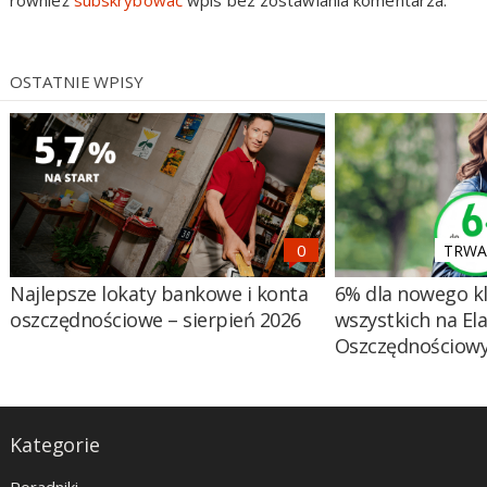
OSTATNIE WPISY
TRWA 
Najlepsze lokaty bankowe i konta
6% dla nowego kl
oszczędnościowe – sierpień 2026
wszystkich na El
Oszczędnościow
Kategorie