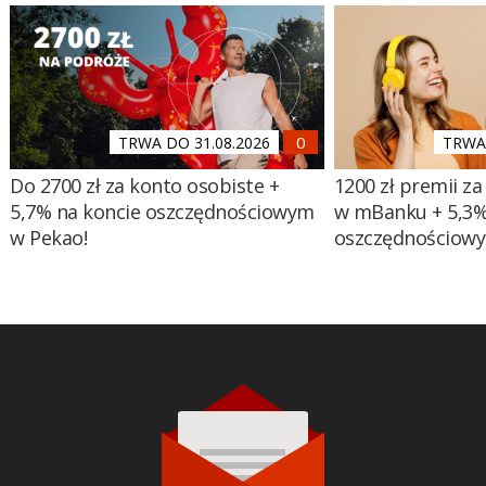
TRWA DO 31.08.2026
TRWA 
Do 2700 zł za konto osobiste +
1200 zł premii za
5,7% na koncie oszczędnościowym
w mBanku + 5,3%
w Pekao!
oszczędnościow