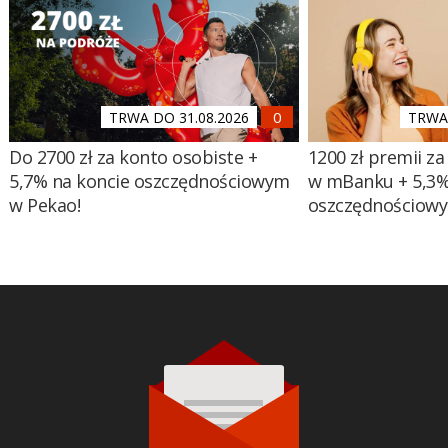
TRWA DO 31.08.2026
TRWA 
Do 2700 zł za konto osobiste +
1200 zł premii za
5,7% na koncie oszczędnościowym
w mBanku + 5,3%
w Pekao!
oszczędnościow