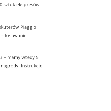
10 sztuk ekspresów
skuterów Piaggio
2 – losowanie
ku – mamy wtedy 5
nagrody. Instrukcje