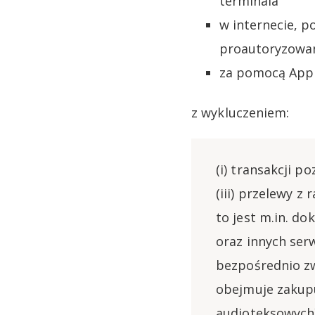
terminala
w internecie, p
proautoryzowaną
za pomocą Appl
z wykluczeniem:
(i) transakcji p
(iii) przelewy z
to jest m.in. d
oraz innych ser
bezpośrednio zw
obejmuje zakup
audioteksowych),