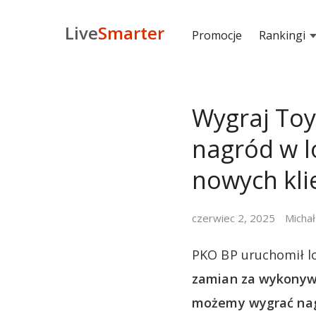
Live
Smarter
Promocje
Rankingi
Wygraj Toyo
nagród w lo
nowych kli
czerwiec 2, 2025
Michał
PKO BP uruchomił lo
zamian za wykonywa
możemy wygrać nagro