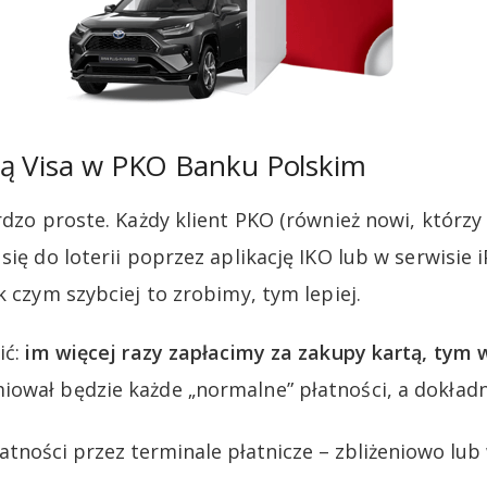
tą Visa w PKO Banku Polskim
ardzo proste. Każdy klient PKO (również nowi, którz
 się do loterii poprzez aplikację IKO lub w serwisie
k czym szybciej to zrobimy, tym lepiej.
ić:
im więcej razy zapłacimy za zakupy kartą, tym 
iował będzie każde „normalne” płatności, a dokładn
tności przez terminale płatnicze – zbliżeniowo lub