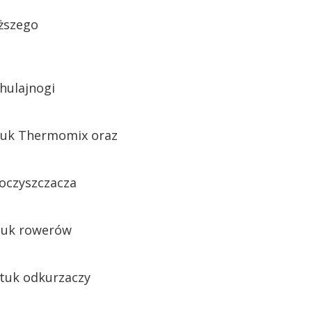
iższego
 hulajnogi
ztuk Thermomix oraz
 oczyszczacza
ztuk rowerów
ztuk odkurzaczy