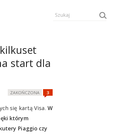
kilkuset
na start dla
ZAKOŃCZONA
ch się kartą Visa.
W
ięki którym
kutery Piaggio czy