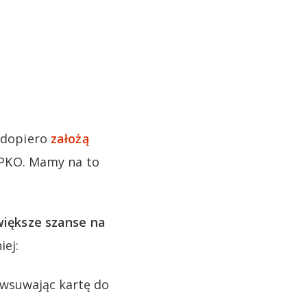
y dopiero
założą
 iPKO. Mamy na to
większe szanse na
iej:
 wsuwając kartę do