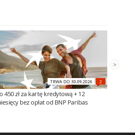
TRWA DO 30.09.2026
o 450 zł za kartę kredytową + 12
Do 600 
iesięcy bez opłat od BNP Paribas
100 zł 
Banku Ś