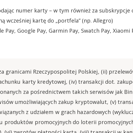
odając numer karty – w tym również za subskrypcje 
 wcześniej kartę do „portfela” (np. Allegro)
e Pay, Google Pay, Garmin Pay, Swatch Pay, Xiaomi 
oza granicami Rzeczypospolitej Polskiej, (ii) przelew
 rachunku karty kredytowej, (iv) transakcji dot. zak
okonanych za pośrednictwem takich serwisów jak Bin
wisów umożliwiających zakup kryptowalut, (v) transa
iązanych z udziałem w grach hazardowych (wyklucz
u produktów promocyjnych do loterii promocyjnych
 (vi) zwrotów płatności kartą, (vii) transakcji w ka