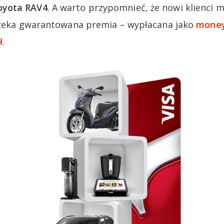
oyota RAV4
. A warto przypomnieć, że nowi klienci 
 czeka gwarantowana premia – wypłacana jako
money
ł
.