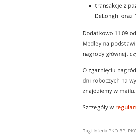
transakcje z pa
DeLonghi oraz 1
Dodatkowo 11.09 odb
Medley na podstawie
nagrody głównej, czy
O zgarnięciu nagró
dni roboczych na wy
znajdziemy w mailu.
Szczegóły w
regulam
Tagi:
loteria PKO BP
,
PK