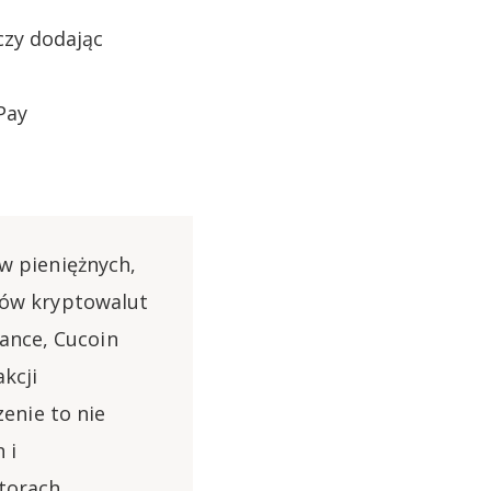
czy dodając
Pay
ów pieniężnych,
upów kryptowalut
ance, Cucoin
kcji
enie to nie
 i
ntorach