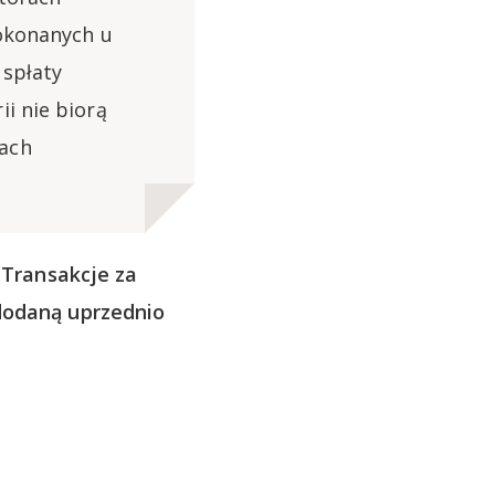
dokonanych u
 spłaty
i nie biorą
tach
.
Transakcje za
 dodaną uprzednio