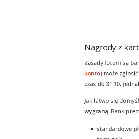
Nagrody z kar
Zasady loterii są b
konto
) może zgłosić
czas do 31.10, jedna
Jak łatwo się domyśl
wygraną
. Bank prem
standardowe pła