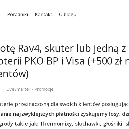
Poradniki
Kontakt
O blogu
tę Rav4, skuter lub jedną z 
terii PKO BP i Visa (+500 zł 
entów)
LiveSmarter
›
Promocje
terię przeznaczoną dla swoich klientów posługujący
nie najzwyklejszych płatności zyskujemy losy, dz
dy takie jak: Thermomixy, słuchawki, głośniki, s