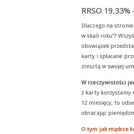
RRSO 19,33% – 
Dlaczego na stroni
w skali roku”? Wsz
obowiązek przedsta
karty i spłacane prz
zresztą w swojej um
W rzeczywistości je
z karty korzystamy 
12 miesięcy, to od
obracając pieniędz
O tym jak mądrze k