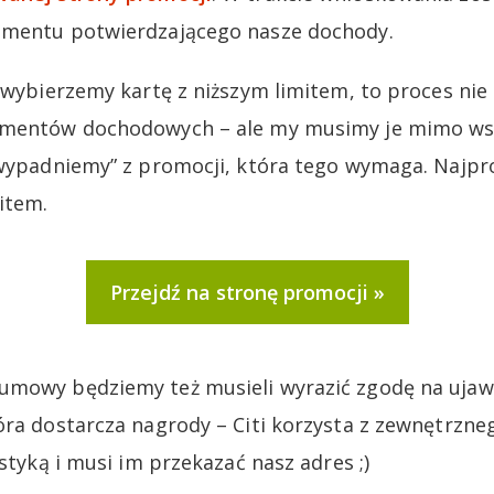
umentu potwierdzającego nasze dochody.
i wybierzemy kartę z niższym limitem, to proces ni
kumentów dochodowych – ale my musimy je mimo w
„wypadniemy” z promocji, która tego wymaga. Najpr
item.
Przejdź na stronę promocji
umowy będziemy też musieli wyrazić zgodę na ujaw
óra dostarcza nagrody – Citi korzysta z zewnętrzne
istyką i musi im przekazać nasz adres ;)