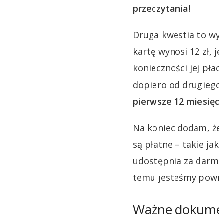
przeczytania!
Druga kwestia to wy
kartę wynosi 12 zł,
konieczności jej pł
dopiero od drugieg
pierwsze 12 miesięc
Na koniec dodam, że
są płatne – takie ja
udostępnia za darmo
temu jesteśmy powi
Ważne dokum