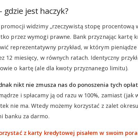
gdzie jest haczyk?
e promocji widzimy „rzeczywistą stopę procentową 
ystko przez wymogi prawne. Bank przyznając kartę 
wić reprezentatywny przykład, w którym pieniądze 
ez 12 miesięcy, w równych ratach. Identyczny przykł
owie o kartę (ale dla kwoty przyznanego limitu).
dnak nikt nie zmusza nas do ponoszenia tych opłat
mądrze i spłacamy ją od razu w 100%, zamiast (jak w
setek nie ma. Wtedy możemy korzystać z zalet okre
mi banku za darmo.
orzystać z karty kredytowej pisałem w swoim pora