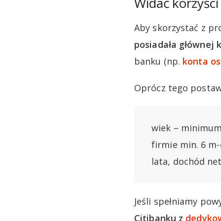
Widać korzyści
Aby skorzystać z pr
posiadała głównej k
banku (np.
konta os
Oprócz tego postaw
wiek – minimum 
firmie min. 6 m-
lata, dochód ne
Jeśli spełniamy pow
Citibanku z
dedykow