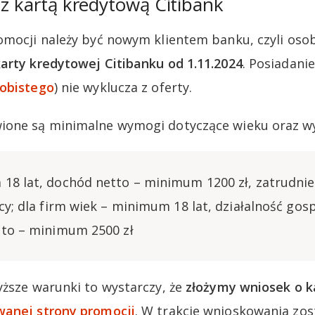
 z kartą kredytową Citibank
omocji należy być nowym klientem banku, czyli oso
arty kredytowej Citibanku od 1.11.2024
. Posiadani
obistego
) nie wyklucza z oferty.
ione są minimalne wymogi dotyczące wieku oraz w
18 lat, dochód netto – minimum 1200 zł, zatrudnie
cy; dla firm wiek – minimum 18 lat, działalność gos
tto – minimum 2500 zł
yższe warunki to wystarczy, że
złożymy wniosek o k
anej strony promocji
. W trakcie wnioskowania zo