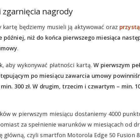
 zgarnięcia nagrody
y kartę będziemy musieli ją aktywować oraz
przyst
e później, niż do końca pierwszego miesiąca nastę
 umowy
.
k, aby wykonywać płatności kartą.
W pierwszym pe
tępującym po miesiącu zawarcia umowy powinniś
 min. 300 zł. W drugim, trzecim i czwartym – min. 1
nków w pierwszym miesiącu dostaniemy 4000 punkt
atomiast za spełnienie warunków w miesiącach od d
 główną, czyli smartfon Motorola Edge 50 Fusion 8