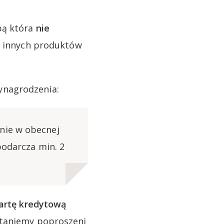
bą która
nie
e innych produktów
ynagrodzenia:
nie w obecnej
podarcza min. 2
artę kredytową
staniemy poproszeni