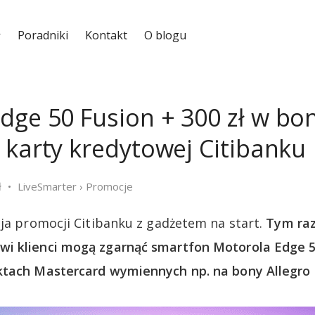
Poradniki
Kontakt
O blogu
dge 50 Fusion + 300 zł w bo
 karty kredytowej Citibanku
ł
LiveSmarter
›
Promocje
cja promocji Citibanku z gadżetem na start.
Tym ra
i klienci mogą zgarnąć smartfon Motorola Edge 5
tach Mastercard wymiennych np. na bony Allegro c