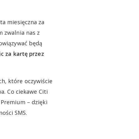
ata miesięczna za
m zwalnia nas z
obowiązywać będą
ic za kartę przez
h, które oczywiście
a. Co ciekawe Citi
i Premium – dzięki
mości SMS.