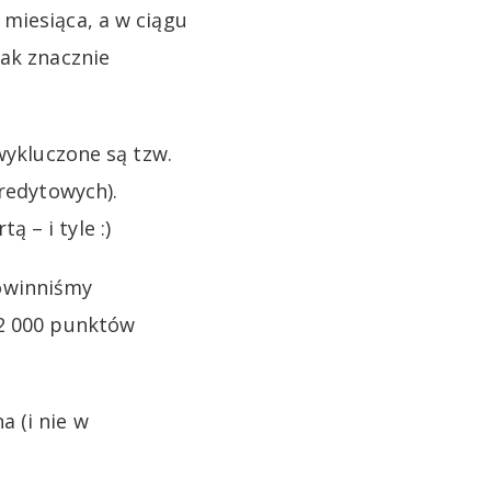
miesiąca, a w ciągu
nak znacznie
wykluczone są tzw.
kredytowych).
 – i tyle :)
owinniśmy
12 000 punktów
 (i nie w