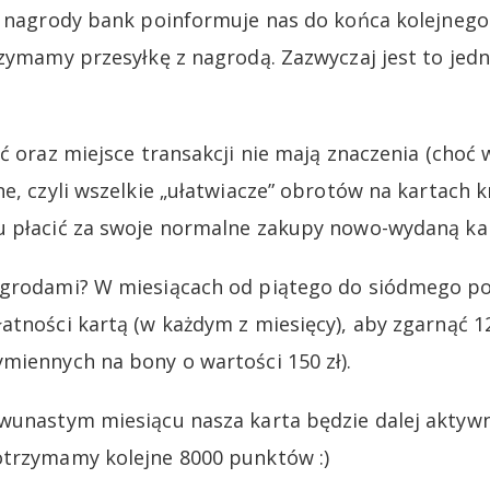
u nagrody bank poinformuje nas do końca kolejnego 
rzymamy przesyłkę z nagrodą. Zazwyczaj jest to jed
ć oraz miejsce transakcji nie mają znaczenia (choć 
ne, czyli wszelkie „ułatwiacze” obrotów na kartach 
 płacić za swoje normalne zakupy nowo-wydaną kartą
agrodami? W miesiącach od piątego do siódmego p
atności kartą (w każdym z miesięcy), aby zgarnąć 
miennych na bony o wartości 150 zł).
wunastym miesiącu nasza karta będzie dalej aktywna
otrzymamy kolejne 8000 punktów :)