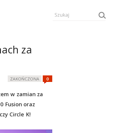
nach za
ZAKOŃCZONA
zem w zamian za
0 Fusion oraz
zy Circle K!