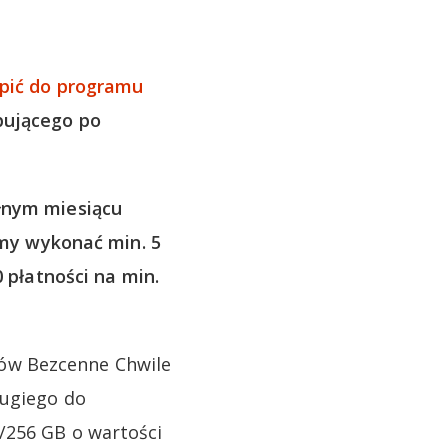
ąpić do programu
pującego po
łnym miesiącu
my wykonać min. 5
0 płatności na min.
ów Bezcenne Chwile
rugiego do
/256 GB o wartości