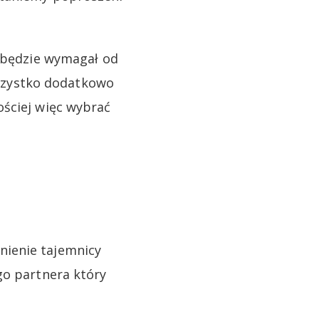
e będzie wymagał od
szystko dodatkowo
ościej więc wybrać
nienie tajemnicy
go partnera który