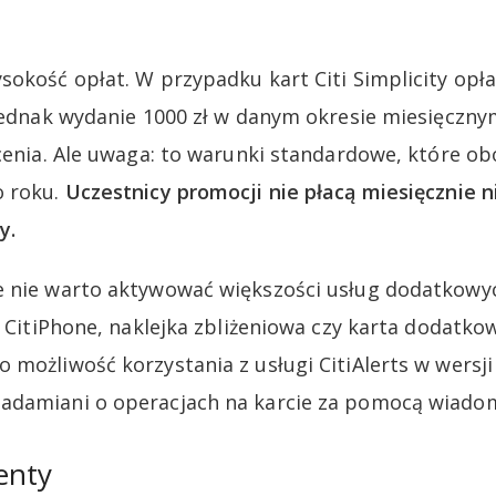
sokość opłat. W przypadku kart Citi Simplicity opł
 jednak wydanie 1000 zł w danym okresie miesięczny
acenia. Ale uwaga: to warunki standardowe, które 
o roku.
Uczestnicy promocji nie płacą miesięcznie n
y.
 nie warto aktywować większości usług dodatkowyc
k CitiPhone, naklejka zbliżeniowa czy karta dodatkow
 możliwość korzystania z usługi CitiAlerts w wersj
adamiani o operacjach na karcie za pomocą wiado
enty