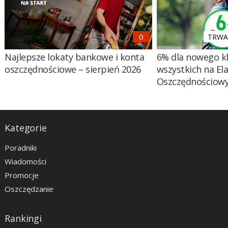
TRWA 
Najlepsze lokaty bankowe i konta
6% dla nowego kl
oszczędnościowe – sierpień 2026
wszystkich na El
Oszczędnościow
Kategorie
Poradniki
Wiadomości
Promocje
Oszczędzanie
Rankingi