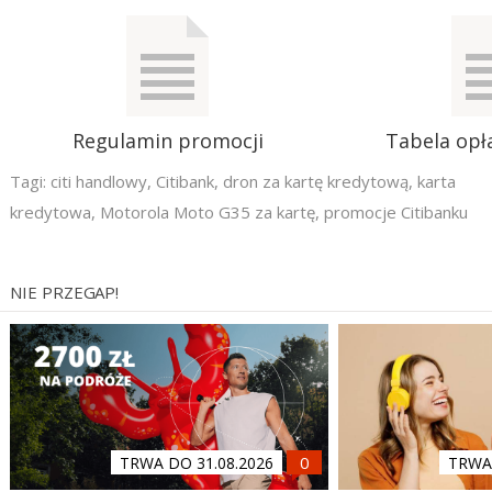
Regulamin promocji
Tabela opła
Tagi:
citi handlowy
,
Citibank
,
dron za kartę kredytową
,
karta
kredytowa
,
Motorola Moto G35 za kartę
,
promocje Citibanku
NIE PRZEGAP!
TRWA DO 31.08.2026
TRWA 