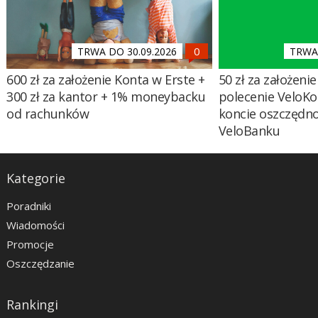
TRWA DO 30.09.2026
TRWA 
600 zł za założenie Konta w Erste +
50 zł za założenie 
300 zł za kantor + 1% moneybacku
polecenie VeloKo
od rachunków
koncie oszczędn
VeloBanku
Kategorie
Poradniki
Wiadomości
Promocje
Oszczędzanie
Rankingi