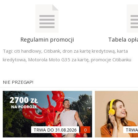
Regulamin promocji
Tabela opła
Tagi:
citi handlowy
,
Citibank
,
dron za kartę kredytową
,
karta
kredytowa
,
Motorola Moto G35 za kartę
,
promocje Citibanku
NIE PRZEGAP!
TRWA DO 31.08.2026
TRWA 