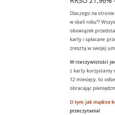
RRSO 21,96% – 
Dlaczego na stroni
w skali roku”? Wsz
obowiązek przedsta
karty i spłacane prz
zresztą w swojej um
W rzeczywistości je
z karty korzystamy 
12 miesięcy, to od
obracając pieniędz
O tym jak mądrze k
przeczytania!