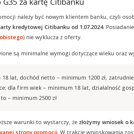
 G35 za kartę Citibanku
omocji należy być nowym klientem banku, czyli oso
arty kredytowej Citibanku od 1.07.2024
. Posiadani
obistego
) nie wyklucza z oferty.
ione są minimalne wymogi dotyczące wieku oraz w
18 lat, dochód netto – minimum 1200 zł, zatrudnie
ce; dla firm wiek – minimum 18 lat, działalność gos
tto – minimum 2500 zł
yższe warunki to wystarczy, że
złożymy wniosek o k
anej strony promocji
. W trakcie wnioskowania zo