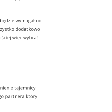
e będzie wymagał od
szystko dodatkowo
ościej więc wybrać
nienie tajemnicy
go partnera który