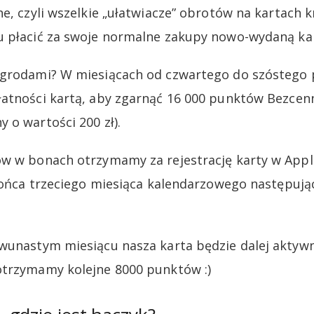
ne, czyli wszelkie „ułatwiacze” obrotów na kartach 
 płacić za swoje normalne zakupy nowo-wydaną kartą
agrodami? W miesiącach od czwartego do szóstego
atności kartą, aby zgarnąć 16 000 punktów Bezcen
 o wartości 200 zł).
w w bonach otrzymamy za rejestrację karty w Apple
 końca trzeciego miesiąca kalendarzowego następuj
wunastym miesiącu nasza karta będzie dalej aktywna
otrzymamy kolejne 8000 punktów :)