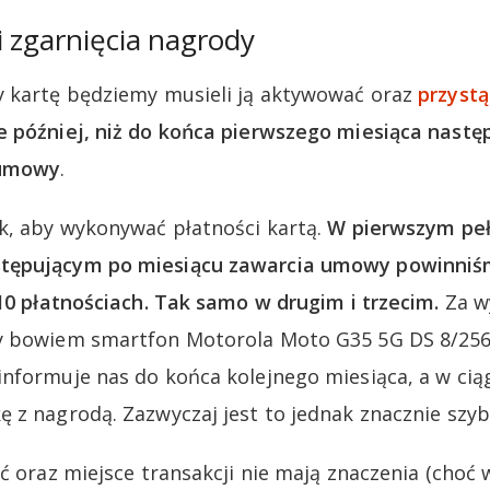
 zgarnięcia nagrody
y kartę będziemy musieli ją aktywować oraz
przyst
e później, niż do końca pierwszego miesiąca nastę
 umowy
.
k, aby wykonywać płatności kartą.
W pierwszym pe
tępującym po miesiącu zawarcia umowy powinniśm
 10 płatnościach. Tak samo w drugim i trzecim.
Za w
y bowiem smartfon Motorola Moto G35 5G DS 8/256G
nformuje nas do końca kolejnego miesiąca, a w ciąg
 z nagrodą. Zazwyczaj jest to jednak znacznie szybc
ć oraz miejsce transakcji nie mają znaczenia (choć 