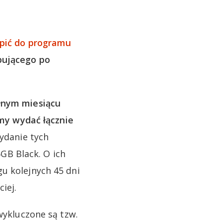
ąpić do programu
pującego po
łnym miesiącu
y wydać łącznie
ydanie tych
B Black. O ich
u kolejnych 45 dni
iej.
wykluczone są tzw.