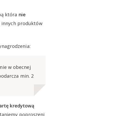
bą która
nie
e innych produktów
ynagrodzenia:
nie w obecnej
podarcza min. 2
artę kredytową
staniemy poproszeni