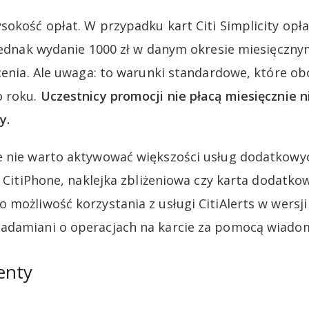
sokość opłat. W przypadku kart Citi Simplicity opł
 jednak wydanie 1000 zł w danym okresie miesięczny
acenia. Ale uwaga: to warunki standardowe, które 
o roku.
Uczestnicy promocji nie płacą miesięcznie n
y.
 nie warto aktywować większości usług dodatkowyc
k CitiPhone, naklejka zbliżeniowa czy karta dodatkow
 możliwość korzystania z usługi CitiAlerts w wersj
adamiani o operacjach na karcie za pomocą wiado
enty