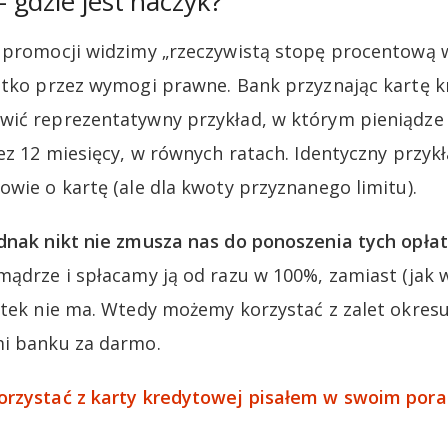
gdzie jest haczyk?
e promocji widzimy „rzeczywistą stopę procentową 
ystko przez wymogi prawne. Bank przyznając kartę 
wić reprezentatywny przykład, w którym pieniądze 
ez 12 miesięcy, w równych ratach. Identyczny przykł
owie o kartę (ale dla kwoty przyznanego limitu).
dnak nikt nie zmusza nas do ponoszenia tych opłat
mądrze i spłacamy ją od razu w 100%, zamiast (jak w
setek nie ma. Wtedy możemy korzystać z zalet okre
mi banku za darmo.
orzystać z karty kredytowej pisałem w swoim pora