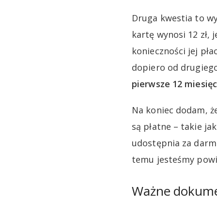
Druga kwestia to wy
kartę wynosi 12 zł,
konieczności jej pł
dopiero od drugieg
pierwsze 12 miesięc
Na koniec dodam, że
są płatne – takie ja
udostępnia za darmo
temu jesteśmy powi
Ważne dokum