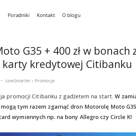
Poradniki
Kontakt
O blogu
oto G35 + 400 zł w bonach 
 karty kredytowej Citibanku
LiveSmarter
›
Promocje
cja promocji Citibanku z gadżetem na start.
W zamia
 mogą tym razem zgarnąć dron Motorolę Moto G35 
rd wymiennych np. na bony Allegro czy Circle K!