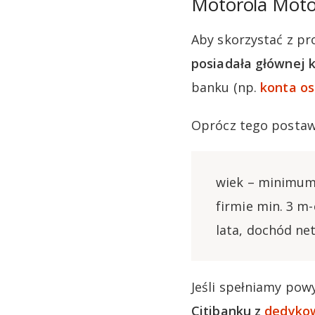
Motorola Moto
Aby skorzystać z pr
posiadała głównej k
banku (np.
konta os
Oprócz tego postaw
wiek – minimum 
firmie min. 3 m-
lata, dochód ne
Jeśli spełniamy pow
Citibanku z
dedykow