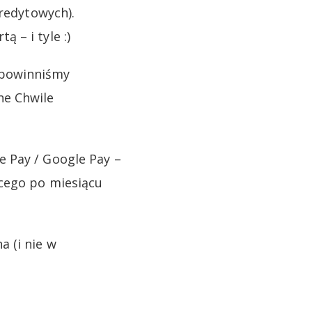
kredytowych).
 – i tyle :)
 powinniśmy
ne Chwile
 Pay / Google Pay –
ącego po miesiącu
 (i nie w