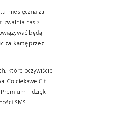
ata miesięczna za
m zwalnia nas z
obowiązywać będą
ic za kartę przez
h, które oczywiście
a. Co ciekawe Citi
i Premium – dzięki
mości SMS.