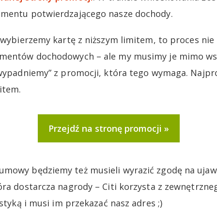
umentu potwierdzającego nasze dochody.
i wybierzemy kartę z niższym limitem, to proces ni
kumentów dochodowych – ale my musimy je mimo w
„wypadniemy” z promocji, która tego wymaga. Najpr
item.
Przejdź na stronę promocji
umowy będziemy też musieli wyrazić zgodę na ujaw
óra dostarcza nagrody – Citi korzysta z zewnętrzne
istyką i musi im przekazać nasz adres ;)