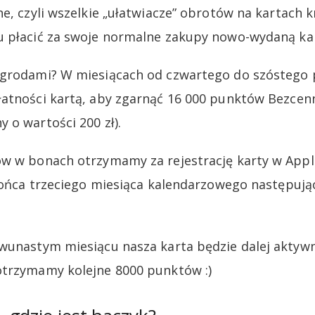
ne, czyli wszelkie „ułatwiacze” obrotów na kartach 
 płacić za swoje normalne zakupy nowo-wydaną kartą
agrodami? W miesiącach od czwartego do szóstego
atności kartą, aby zgarnąć 16 000 punktów Bezcen
 o wartości 200 zł).
w w bonach otrzymamy za rejestrację karty w Apple
 końca trzeciego miesiąca kalendarzowego następuj
wunastym miesiącu nasza karta będzie dalej aktywna
otrzymamy kolejne 8000 punktów :)