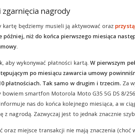
 zgarnięcia nagrody
y kartę będziemy musieli ją aktywować oraz
przyst
e później, niż do końca pierwszego miesiąca nastę
 umowy
.
k, aby wykonywać płatności kartą.
W pierwszym pe
tępującym po miesiącu zawarcia umowy powinniśm
 10 płatnościach. Tak samo w drugim i trzecim.
Za w
y bowiem smartfon Motorola Moto G35 5G DS 8/256G
nformuje nas do końca kolejnego miesiąca, a w ciąg
 z nagrodą. Zazwyczaj jest to jednak znacznie szybc
ć oraz miejsce transakcji nie mają znaczenia (choć 