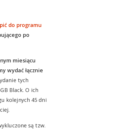
ąpić do programu
pującego po
łnym miesiącu
y wydać łącznie
ydanie tych
B Black. O ich
u kolejnych 45 dni
iej.
wykluczone są tzw.