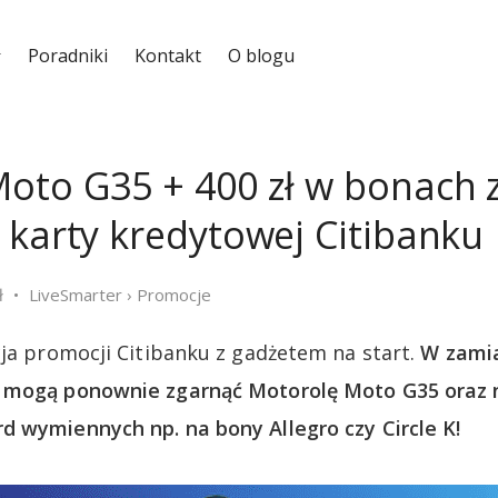
Poradniki
Kontakt
O blogu
oto G35 + 400 zł w bonach 
 karty kredytowej Citibanku
ł
LiveSmarter
›
Promocje
cja promocji Citibanku z gadżetem na start.
W zamia
 mogą ponownie zgarnąć Motorolę Moto G35 oraz 
 wymiennych np. na bony Allegro czy Circle K!