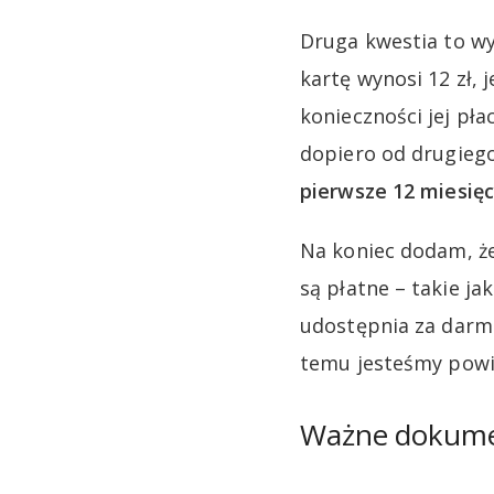
Druga kwestia to wy
kartę wynosi 12 zł,
konieczności jej pł
dopiero od drugieg
pierwsze 12 miesięc
Na koniec dodam, że
są płatne – takie ja
udostępnia za darmo
temu jesteśmy powi
Ważne dokum