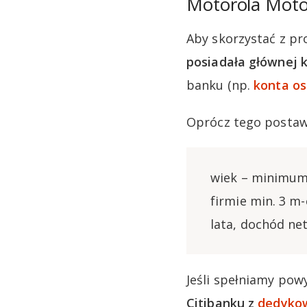
Motorola Moto
Aby skorzystać z pr
posiadała głównej k
banku (np.
konta os
Oprócz tego postaw
wiek – minimum 
firmie min. 3 m-
lata, dochód ne
Jeśli spełniamy pow
Citibanku z
dedykow