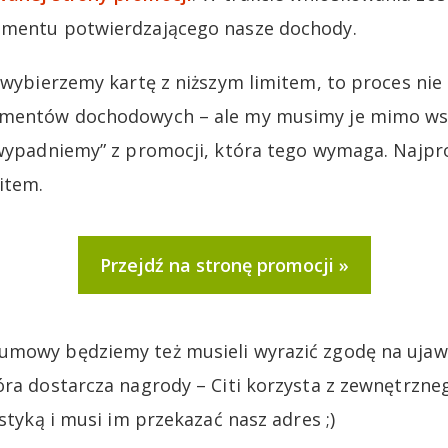
umentu potwierdzającego nasze dochody.
i wybierzemy kartę z niższym limitem, to proces ni
kumentów dochodowych – ale my musimy je mimo w
„wypadniemy” z promocji, która tego wymaga. Najpr
item.
Przejdź na stronę promocji
umowy będziemy też musieli wyrazić zgodę na ujaw
óra dostarcza nagrody – Citi korzysta z zewnętrzne
istyką i musi im przekazać nasz adres ;)