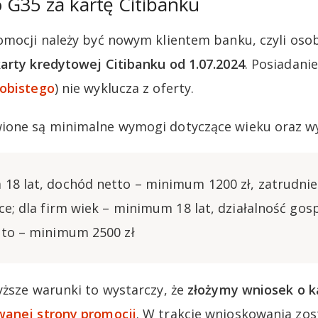
 G35 za kartę Citibanku
omocji należy być nowym klientem banku, czyli oso
arty kredytowej Citibanku od 1.07.2024
. Posiadani
obistego
) nie wyklucza z oferty.
ione są minimalne wymogi dotyczące wieku oraz w
18 lat, dochód netto – minimum 1200 zł, zatrudnie
ce; dla firm wiek – minimum 18 lat, działalność gos
tto – minimum 2500 zł
yższe warunki to wystarczy, że
złożymy wniosek o k
anej strony promocji
. W trakcie wnioskowania zo