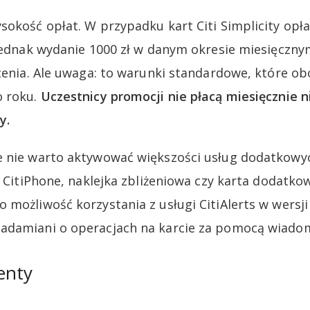
sokość opłat. W przypadku kart Citi Simplicity opł
 jednak wydanie 1000 zł w danym okresie miesięczny
acenia. Ale uwaga: to warunki standardowe, które 
o roku.
Uczestnicy promocji nie płacą miesięcznie n
y.
 nie warto aktywować większości usług dodatkowyc
k CitiPhone, naklejka zbliżeniowa czy karta dodatkow
 możliwość korzystania z usługi CitiAlerts w wersj
adamiani o operacjach na karcie za pomocą wiado
enty