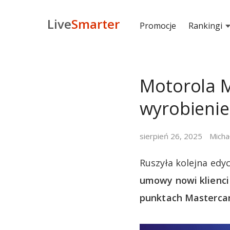
Live
Smarter
Promocje
Rankingi
Motorola M
wyrobienie
sierpień 26, 2025
Micha
Ruszyła kolejna edy
umowy nowi klienci
punktach Mastercard