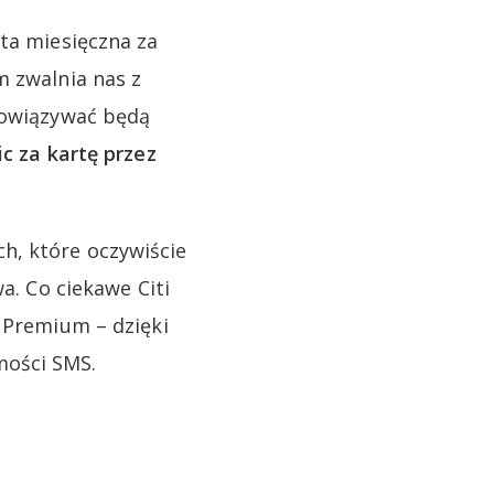
ata miesięczna za
m zwalnia nas z
obowiązywać będą
ic za kartę przez
h, które oczywiście
a. Co ciekawe Citi
i Premium – dzięki
mości SMS.