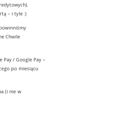
kredytowych).
 – i tyle :)
 powinniśmy
ne Chwile
 Pay / Google Pay –
ącego po miesiącu
 (i nie w