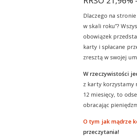
RRSO 21,96% – 
Dlaczego na stroni
w skali roku”? Wsz
obowiązek przedsta
karty i spłacane prz
zresztą w swojej um
W rzeczywistości je
z karty korzystamy 
12 miesięcy, to od
obracając pieniędz
O tym jak mądrze k
przeczytania!