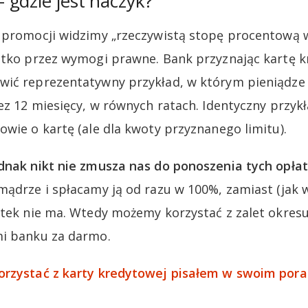
gdzie jest haczyk?
e promocji widzimy „rzeczywistą stopę procentową 
ystko przez wymogi prawne. Bank przyznając kartę 
wić reprezentatywny przykład, w którym pieniądze 
ez 12 miesięcy, w równych ratach. Identyczny przykł
owie o kartę (ale dla kwoty przyznanego limitu).
dnak nikt nie zmusza nas do ponoszenia tych opłat
mądrze i spłacamy ją od razu w 100%, zamiast (jak w
setek nie ma. Wtedy możemy korzystać z zalet okre
mi banku za darmo.
orzystać z karty kredytowej pisałem w swoim pora