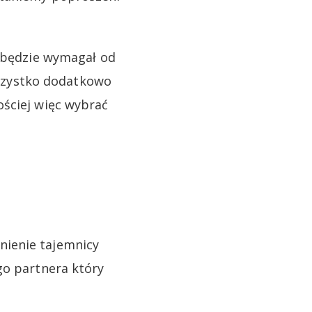
e będzie wymagał od
szystko dodatkowo
ościej więc wybrać
nienie tajemnicy
go partnera który