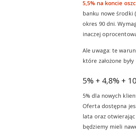
5,5% na koncie os
banku nowe środki (
okres 90 dni. Wymag
inaczej oprocentowa
Ale uwaga: te warun
które założone były
5% + 4,8% + 10
5% dla nowych klient
Oferta dostępna jes
lata oraz otwierają
będziemy mieli naw