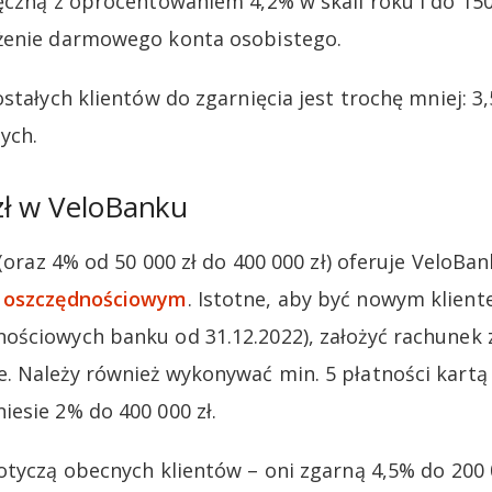
ęczną z oprocentowaniem 4,2% w skali roku i do 150
żenie darmowego konta osobistego.
stałych klientów do zgarnięcia jest trochę mniej: 3,
nych.
zł w VeloBanku
 (oraz 4% od 50 000 zł do 400 000 zł) oferuje VeloBa
e oszczędnościowym
. Istotne, aby być nowym kliente
ściowych banku od 31.12.2022), założyć rachunek z
 Należy również wykonywać min. 5 płatności kartą l
esie 2% do 400 000 zł.
otyczą obecnych klientów – oni zgarną 4,5% do 200 0