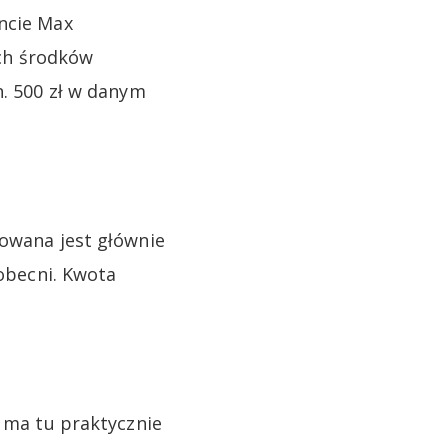
oncie Max
ch środków
n. 500 zł w danym
rowana jest głównie
 obecni. Kwota
e ma tu praktycznie