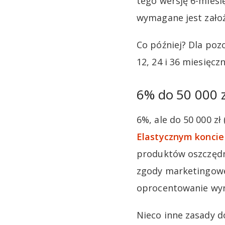
tego wersję 6-miesi
wymagane jest zało
Co później? Dla pozo
12, 24 i 36 miesięcz
6% do 50 000 
6%, ale do 50 000 zł
Elastycznym konci
produktów oszczędno
zgody marketingowe.
oprocentowanie wyni
Nieco inne zasady d