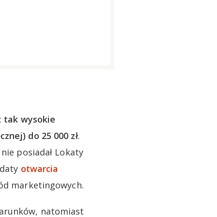
:
tak wysokie
znej) do 25 000 zł
.
 nie posiadał Lokaty
 daty
otwarcia
zgód marketingowych.
warunków, natomiast