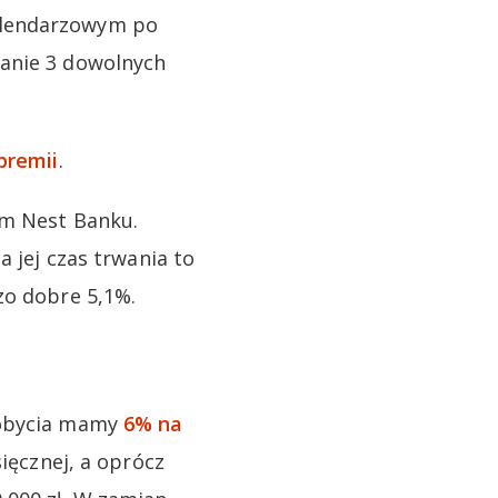
alendarzowym po
nanie 3 dowolnych
premii
.
ym Nest Banku.
a jej czas trwania to
zo dobre 5,1%.
dobycia mamy
6% na
ięcznej, a oprócz