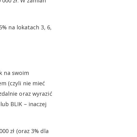
 000 zł. W zamian
5% na lokatach 3, 6,
nk na swoim
m (czyli nie mieć
dalnie oraz wyrazić
ub BLIK – inaczej
00 zł (oraz 3% dla