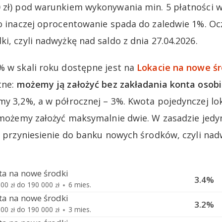
 zł) pod warunkiem wykonywania min. 5 płatności w
bo inaczej oprocentowanie spada do zaledwie 1%. Oc
i, czyli nadwyżkę nad saldo z dnia 27.04.2026.
% w skali roku dostępne jest na
Lokacie na nowe śr
tne:
możemy ją założyć bez zakładania konta osobi
my 3,2%, a w półrocznej – 3%. Kwota pojedynczej l
y możemy założyć maksymalnie dwie. W zasadzie je
st przyniesienie do banku nowych środków, czyli nad