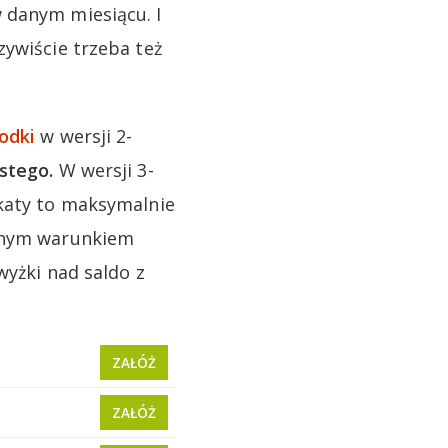
 danym miesiącu. I
zywiście trzeba też
odki
w wersji 2-
stego.
W wersji 3-
okaty to maksymalnie
dynym warunkiem
wyżki nad saldo z