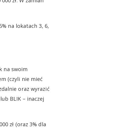
 000 zł. W zamian
5% na lokatach 3, 6,
nk na swoim
m (czyli nie mieć
dalnie oraz wyrazić
ub BLIK – inaczej
00 zł (oraz 3% dla