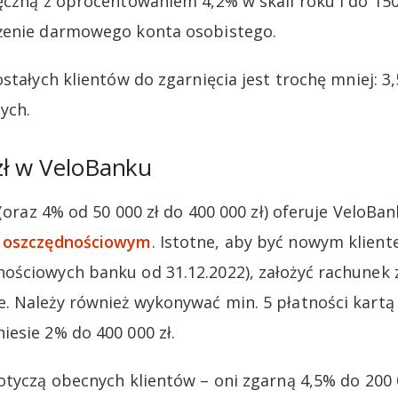
ęczną z oprocentowaniem 4,2% w skali roku i do 150
żenie darmowego konta osobistego.
stałych klientów do zgarnięcia jest trochę mniej: 3,
nych.
zł w VeloBanku
 (oraz 4% od 50 000 zł do 400 000 zł) oferuje VeloBa
e oszczędnościowym
. Istotne, aby być nowym kliente
ściowych banku od 31.12.2022), założyć rachunek z
 Należy również wykonywać min. 5 płatności kartą l
esie 2% do 400 000 zł.
otyczą obecnych klientów – oni zgarną 4,5% do 200 0