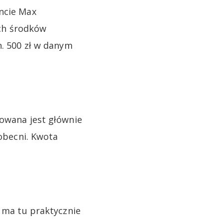
oncie Max
ch środków
n. 500 zł w danym
rowana jest głównie
 obecni. Kwota
e ma tu praktycznie