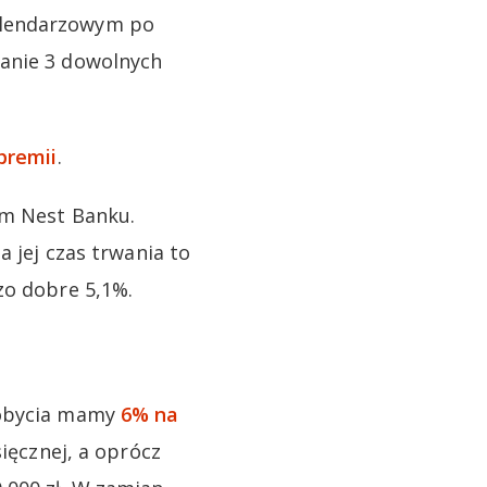
alendarzowym po
nanie 3 dowolnych
premii
.
ym Nest Banku.
a jej czas trwania to
zo dobre 5,1%.
dobycia mamy
6% na
ięcznej, a oprócz