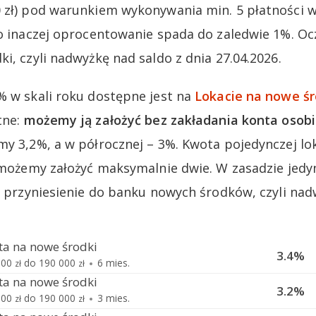
 zł) pod warunkiem wykonywania min. 5 płatności w
bo inaczej oprocentowanie spada do zaledwie 1%. Oc
i, czyli nadwyżkę nad saldo z dnia 27.04.2026.
% w skali roku dostępne jest na
Lokacie na nowe śr
tne:
możemy ją założyć bez zakładania konta osobi
my 3,2%, a w półrocznej – 3%. Kwota pojedynczej l
y możemy założyć maksymalnie dwie. W zasadzie je
st przyniesienie do banku nowych środków, czyli nad