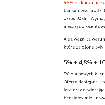
5,5% na koncie os
banku nowe środki (
okres 90 dni. Wymag
inaczej oprocentowa
Ale uwaga: te warun
które założone były
5% + 4,8% + 10
5% dla nowych klient
Oferta dostępna jes
lata oraz otwierają
będziemy mieli naw