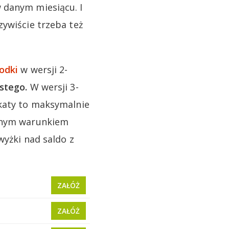
 danym miesiącu. I
zywiście trzeba też
odki
w wersji 2-
stego.
W wersji 3-
okaty to maksymalnie
dynym warunkiem
wyżki nad saldo z