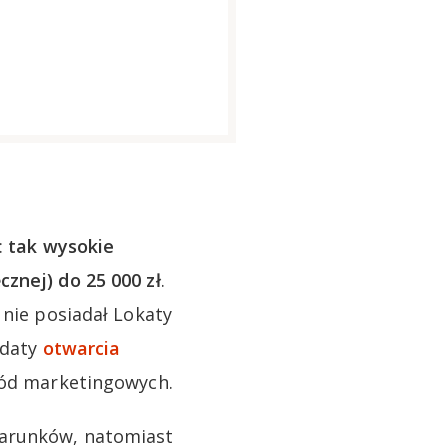
:
tak wysokie
znej) do 25 000 zł
.
 nie posiadał Lokaty
 daty
otwarcia
zgód marketingowych.
warunków, natomiast