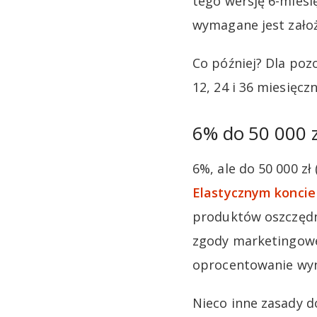
tego wersję 6-miesi
wymagane jest zało
Co później? Dla pozo
12, 24 i 36 miesięcz
6% do 50 000 
6%, ale do 50 000 zł
Elastycznym konci
produktów oszczędno
zgody marketingowe.
oprocentowanie wyni
Nieco inne zasady d