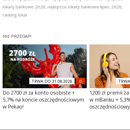
lokaty bankowe 2026
,
najlepsze lokaty bankowe lipiec 2026
,
ranking lokat
NIE PRZEGAP!
TRWA DO 31.08.2026
TRWA 
Do 2700 zł za konto osobiste +
1200 zł premii za
5,7% na koncie oszczędnościowym
w mBanku + 5,3%
w Pekao!
oszczędnościow