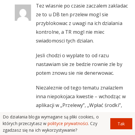
Tez wlasnie po czasie zaczalem zakladac
ze to u DB ten przelew mogl sie
przyblokowac z uwagi na ich dzialania
kontrolne, a TR mogl nie miec
swiadomosci tych dzialan.
Jesli chodzi o wyplate to od razu
nastawiam sie ze bedzie rownie zle by
potem znowu sie nie denerwowac.
Niezaleznie od tego tematu znalazlem
inna niepokojaca kwestie – wchodząc w
aplikacji w „Przelewy”, „Wpłać środki”,
„Przelew bankowy”, następnie na dole
Do działania bloga wymagane są pliki cookies, o
jest informacja: „Twoje pieniądze są
których przeczytasz w
polityce prywatności
. Czy
Tak
zgadzasz się na ich wykorzystywanie?
wstrzymany na zbiorczym rachunku