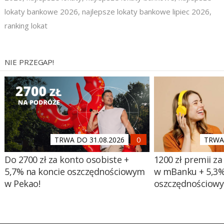
lokaty bankowe 2026
,
najlepsze lokaty bankowe lipiec 2026
,
ranking lokat
NIE PRZEGAP!
TRWA DO 31.08.2026
TRWA 
Do 2700 zł za konto osobiste +
1200 zł premii za
5,7% na koncie oszczędnościowym
w mBanku + 5,3%
w Pekao!
oszczędnościow