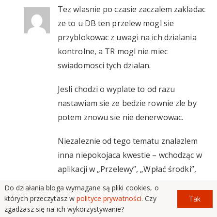
Tez wlasnie po czasie zaczalem zakladac
ze to u DB ten przelew mogl sie
przyblokowac z uwagi na ich dzialania
kontrolne, a TR mogl nie miec
swiadomosci tych dzialan.
Jesli chodzi o wyplate to od razu
nastawiam sie ze bedzie rownie zle by
potem znowu sie nie denerwowac.
Niezaleznie od tego tematu znalazlem
inna niepokojaca kwestie – wchodząc w
aplikacji w „Przelewy”, „Wpłać środki”,
„Przelew bankowy”, następnie na dole
Do działania bloga wymagane są pliki cookies, o
jest informacja: „Twoje pieniądze są
których przeczytasz w
polityce prywatności
. Czy
Tak
zgadzasz się na ich wykorzystywanie?
wstrzymany na zbiorczym rachunku