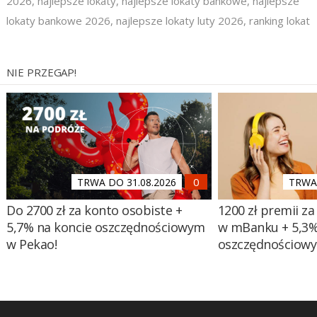
2026
,
najlepsze lokaty
,
najlepsze lokaty bankowe
,
najlepsze
lokaty bankowe 2026
,
najlepsze lokaty luty 2026
,
ranking lokat
NIE PRZEGAP!
TRWA DO 31.08.2026
TRWA 
Do 2700 zł za konto osobiste +
1200 zł premii za
5,7% na koncie oszczędnościowym
w mBanku + 5,3%
w Pekao!
oszczędnościow