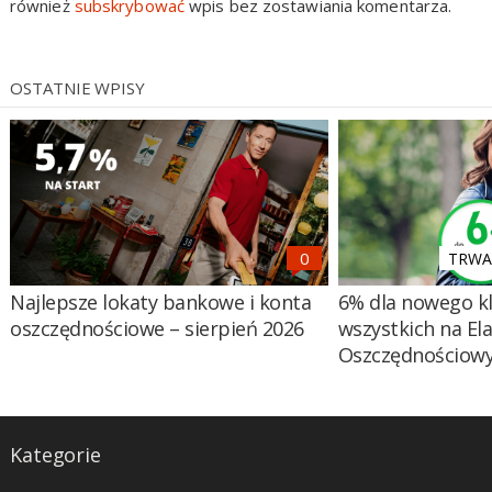
również
subskrybować
wpis bez zostawiania komentarza.
OSTATNIE WPISY
TRWA 
Najlepsze lokaty bankowe i konta
6% dla nowego kl
oszczędnościowe – sierpień 2026
wszystkich na El
Oszczędnościow
Kategorie