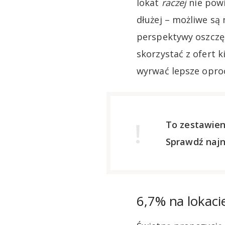
lokat
raczej
nie powi
dłużej – możliwe są 
perspektywy oszczęd
skorzystać z ofert 
wyrwać lepsze opro
To zestawien
Sprawdź naj
6,7% na lokaci