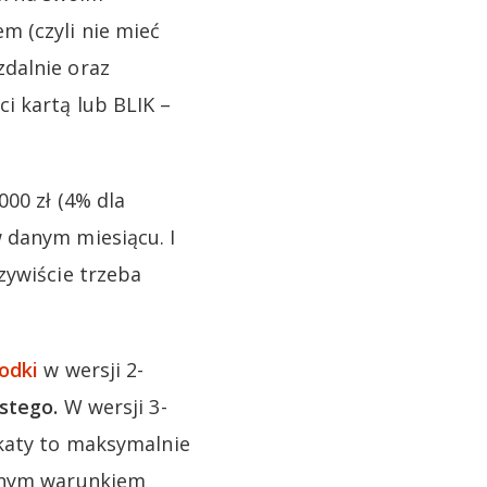
m (czyli nie mieć
dalnie oraz
i kartą lub BLIK –
00 zł (4% dla
 danym miesiącu. I
zywiście trzeba
odki
w wersji 2-
stego.
W wersji 3-
okaty to maksymalnie
dynym warunkiem