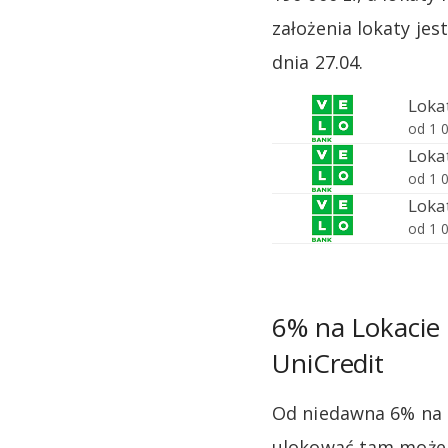
założenia lokaty je
dnia 27.04.
6% na Lokacie
UniCredit
Od niedawna 6% na
ulokować tam możemy