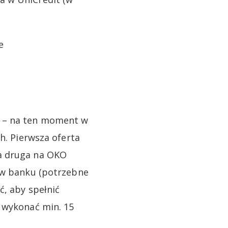
e
G – na ten moment w
h. Pierwsza oferta
 a druga na OKO
e w banku (potrzebne
ć, aby spełnić
z wykonać min. 15