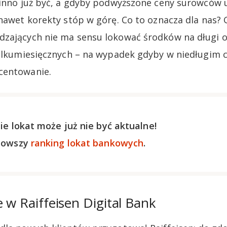
nno już być, a gdyby podwyższone ceny surowców 
nawet korekty stóp w górę. Co to oznacza dla nas? G
zających nie ma sensu lokować środków na długi ok
kilkumiesięcznych – na wypadek gdyby w niedługim c
centowanie.
ie lokat może już nie być aktualne!
nowszy
ranking lokat bankowych
.
e w Raiffeisen Digital Bank