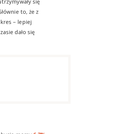
utrzymywały się
łównie to, że z
res – lepiej
zasie dało się