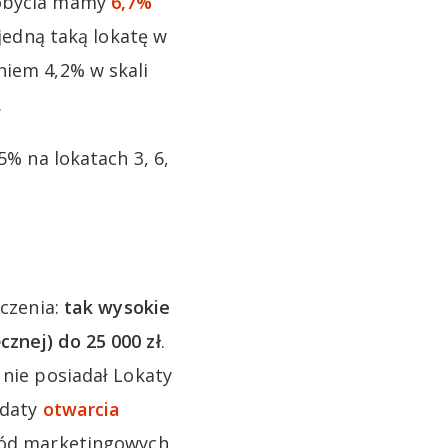
dobycia mamy
6,7%
 jedną taką lokatę w
niem 4,2% w skali
.
5% na lokatach 3, 6,
iczenia:
tak wysokie
znej) do 25 000 zł
.
 nie posiadał Lokaty
 daty
otwarcia
zgód marketingowych.