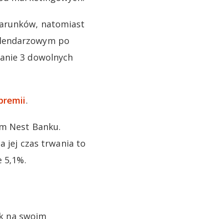
warunków, natomiast
alendarzowym po
nanie 3 dowolnych
premii
.
ym Nest Banku.
a jej czas trwania to
e 5,1%.
nk na swoim