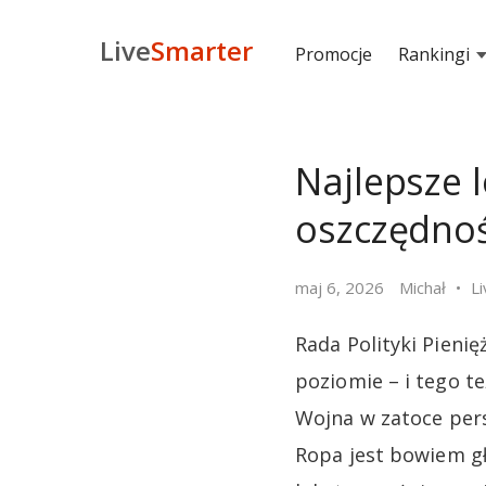
Live
Smarter
Promocje
Rankingi
Najlepsze 
oszczędnoś
maj 6, 2026
Michał
L
Rada Polityki Pieni
poziomie – i tego t
Wojna w zatoce persk
Ropa jest bowiem gł