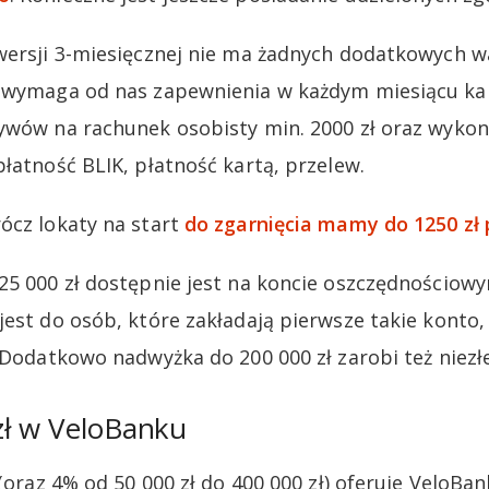
 wersji 3-miesięcznej nie ma żadnych dodatkowych 
a wymaga od nas zapewnienia w każdym miesiącu k
ywów na rachunek osobisty min. 2000 zł oraz wyko
łatność BLIK, płatność kartą, przelew.
ócz lokaty na start
do zgarnięcia mamy do 1250 zł 
25 000 zł dostępnie jest na koncie oszczędnościow
est do osób, które zakładają pierwsze takie konto, 
. Dodatkowo nadwyżka do 200 000 zł zarobi też niezł
zł w VeloBanku
 (oraz 4% od 50 000 zł do 400 000 zł) oferuje VeloBa