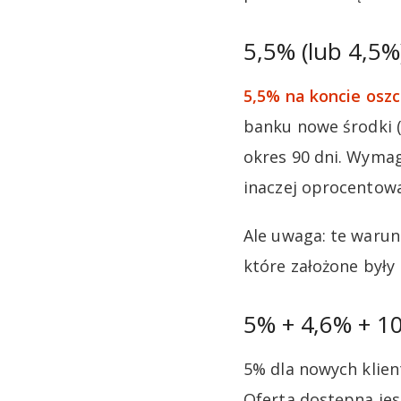
5,5% (lub 4,5
5,5% na koncie os
banku nowe środki (
okres 90 dni. Wymag
inaczej oprocentowa
Ale uwaga: te warun
które założone były
5% + 4,6% + 10
5% dla nowych klient
Oferta dostępna jes