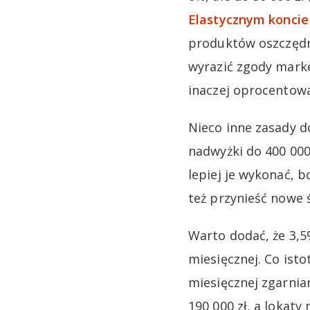
Elastycznym konci
produktów oszczędno
wyrazić zgody marke
inaczej oprocentowa
Nieco inne zasady d
nadwyżki do 400 000
lepiej je wykonać, 
też przynieść nowe ś
Warto dodać, że 3,5
miesięcznej. Co isto
miesięcznej zgarnia
190 000 zł, a lokat