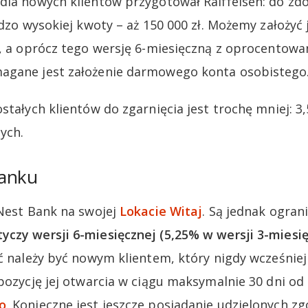
 dla nowych klientów przygotował Raiffeisen: do z
rdzo wysokiej kwoty – aż 150 000 zł. Możemy założyć
j, a oprócz tego wersję 6-miesięczną z oprocentowa
agane jest założenie darmowego konta osobistego
stałych klientów do zgarnięcia jest trochę mniej: 3,
nych.
Banku
 Nest Bank na swojej
Lokacie Witaj
. Są jednak ogran
czy wersji 6-miesięcznej (5,25% w wersji 3-miesięc
ać należy być nowym klientem, który nigdy wcześniej
spozycję jej otwarcia w ciągu maksymalnie 30 dni od
o
. Konieczne jest jeszcze posiadanie udzielonych 