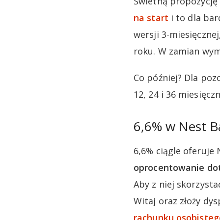
Świetną propozycję
na start
i to dla ba
wersji 3-miesięczne
roku. W zamian wym
Co później? Dla pozo
12, 24 i 36 miesięcz
6,6% w Nest 
6,6% ciągle oferuje
oprocentowanie doty
Aby z niej skorzyst
Witaj oraz złoży dy
rachunku osobisteg