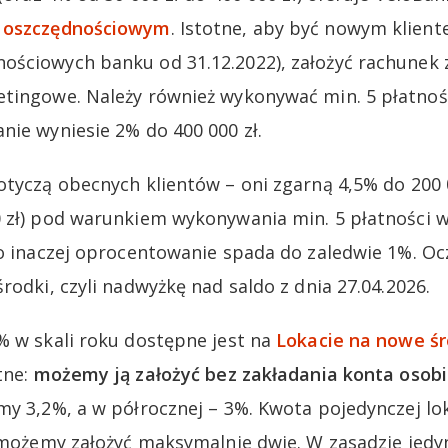
e oszczędnościowym
. Istotne, aby być nowym kliente
ściowych banku od 31.12.2022), założyć rachunek z
tingowe. Należy również wykonywać min. 5 płatnośc
nie wyniesie 2% do 400 000 zł.
otyczą obecnych klientów – oni zgarną 4,5% do 200 0
 zł) pod warunkiem wykonywania min. 5 płatności w
bo inaczej oprocentowanie spada do zaledwie 1%. Oc
rodki, czyli nadwyżkę nad saldo z dnia 27.04.2026.
% w skali roku dostępne jest na
Lokacie na nowe śr
tne:
możemy ją założyć bez zakładania konta osobi
my 3,2%, a w półrocznej – 3%. Kwota pojedynczej l
y możemy założyć maksymalnie dwie. W zasadzie je