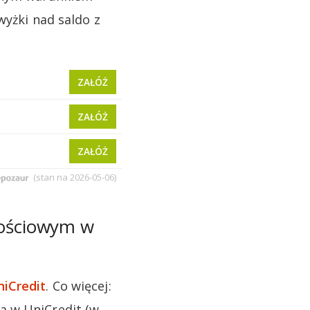
wyżki nad saldo z
nościowym w
niCredit
. Co więcej:
a w UniCredit (w