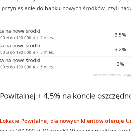
st przyniesienie do banku nowych środków, czyli nad
 Powitalnej + 4,5% na koncie oszczęd
Lokacie Powitalnej dla nowych klientów oferuje U
 aż 100 000 zł. Warunek? Nigdy nie mieliśmy kont