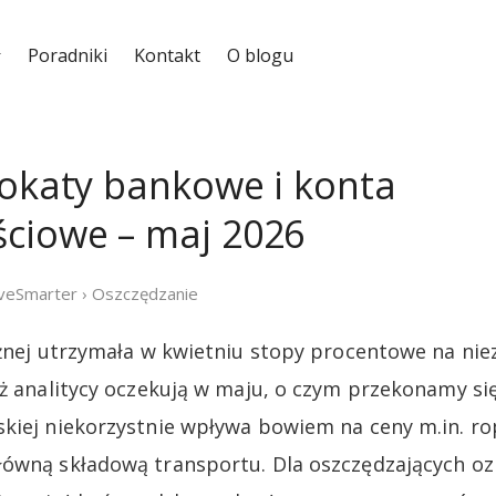
Poradniki
Kontakt
O blogu
lokaty bankowe i konta
ciowe – maj 2026
iveSmarter
›
Oszczędzanie
ężnej utrzymała w kwietniu stopy procentowe na ni
eż analitycy oczekują w maju, o czym przekonamy się
iej niekorzystnie wpływa bowiem na ceny m.in. ropy,
ówną składową transportu. Dla oszczędzających ozn