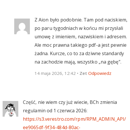
Z Aion było podobnie. Tam pod naciskiem,
po paru tygodniach w końcu mi przysłali
umowę z imieniem, nazwiskiem i adresem.
Ale moc prawna takiego pdf-a jest pewnie
żadna. Kurcze, co to za dziwne standardy
na zachodzie mają, wszystko „na gębę”.
14 maja 2026, 12:42
•
Zet
Odpowiedz
Część, nie wiem czy już wiecie, BCh zmienia
regulamin od 1 czerwca 2026:
https://s3.verestro.com/rpm/RPM_ADMIN_API/
ee9065df-9f34-484d-80ac-