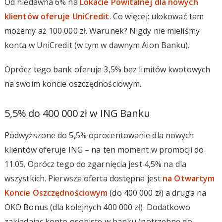
Od niedawna 6% na
Lokacie Powitalnej dla nowych
klientów oferuje UniCredit
. Co więcej: ulokować tam
możemy aż 100 000 zł. Warunek? Nigdy nie mieliśmy
konta w UniCredit (w tym w dawnym Aion Banku).
Oprócz tego bank oferuje 3,5% bez limitów kwotowych
na swoim koncie oszczędnościowym.
5,5% do 400 000 zł w ING Banku
Podwyższone do 5,5% oprocentowanie dla nowych
klientów oferuje ING – na ten moment w promocji do
11.05. Oprócz tego do zgarnięcia jest 4,5% na dla
wszystkich. Pierwsza oferta dostępna jest
na Otwartym
Koncie Oszczędnościowym
(do 400 000 zł) a druga na
OKO Bonus (dla kolejnych 400 000 zł). Dodatkowo
zakładając konto osobiste w banku (potrzebne do