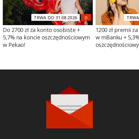
TRWA DO 31.08.2026
TRWA 
Do 2700 zł za konto osobiste +
1200 zł premii za
5,7% na koncie oszczędnościowym
w mBanku + 5,3%
w Pekao!
oszczędnościow