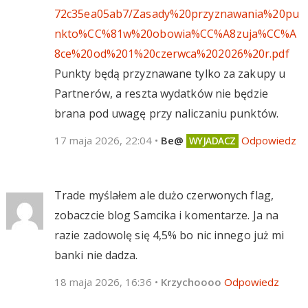
72c35ea05ab7/Zasady%20przyznawania%20pu
nkto%CC%81w%20obowia%CC%A8zuja%CC%A
8ce%20od%201%20czerwca%202026%20r.pdf
Punkty będą przyznawane tylko za zakupy u
Partnerów, a reszta wydatków nie będzie
brana pod uwagę przy naliczaniu punktów.
17 maja 2026, 22:04
•
Be@
Odpowiedz
Trade myślałem ale dużo czerwonych flag,
zobaczcie blog Samcika i komentarze. Ja na
razie zadowolę się 4,5% bo nic innego już mi
banki nie dadza.
18 maja 2026, 16:36
•
Krzychoooo
Odpowiedz