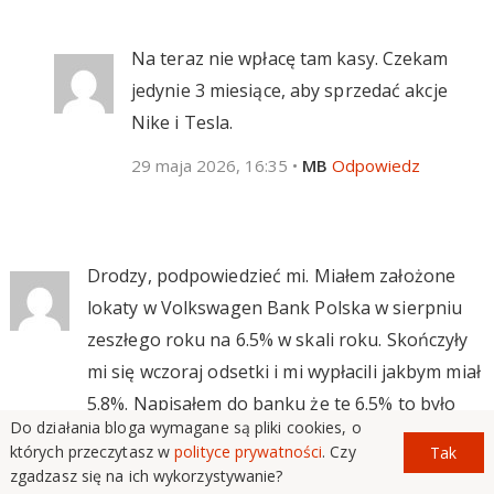
Na teraz nie wpłacę tam kasy. Czekam
jedynie 3 miesiące, aby sprzedać akcje
Nike i Tesla.
29 maja 2026, 16:35
•
MB
Odpowiedz
Drodzy, podpowiedzieć mi. Miałem założone
lokaty w Volkswagen Bank Polska w sierpniu
zeszłego roku na 6.5% w skali roku. Skończyły
mi się wczoraj odsetki i mi wypłacili jakbym miał
5.8%. Napisałem do banku że te 6.5% to było
Do działania bloga wymagane są pliki cookies, o
oprocentowanie zmienne i z tabelą z dnia
których przeczytasz w
polityce prywatności
. Czy
Tak
02.09.2025 zmieniono oprocentowanie na 5.8
zgadzasz się na ich wykorzystywanie?