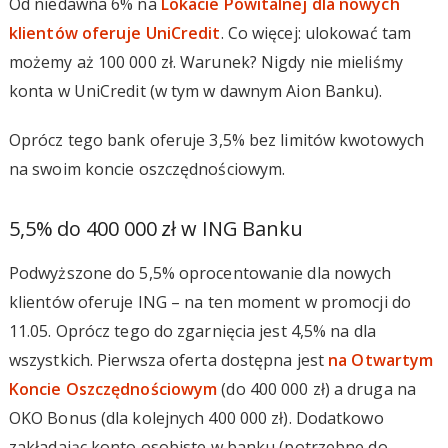
Od niedawna 6% na
Lokacie Powitalnej dla nowych
klientów oferuje UniCredit
. Co więcej: ulokować tam
możemy aż 100 000 zł. Warunek? Nigdy nie mieliśmy
konta w UniCredit (w tym w dawnym Aion Banku).
Oprócz tego bank oferuje 3,5% bez limitów kwotowych
na swoim koncie oszczędnościowym.
5,5% do 400 000 zł w ING Banku
Podwyższone do 5,5% oprocentowanie dla nowych
klientów oferuje ING – na ten moment w promocji do
11.05. Oprócz tego do zgarnięcia jest 4,5% na dla
wszystkich. Pierwsza oferta dostępna jest
na Otwartym
Koncie Oszczędnościowym
(do 400 000 zł) a druga na
OKO Bonus (dla kolejnych 400 000 zł). Dodatkowo
zakładając konto osobiste w banku (potrzebne do