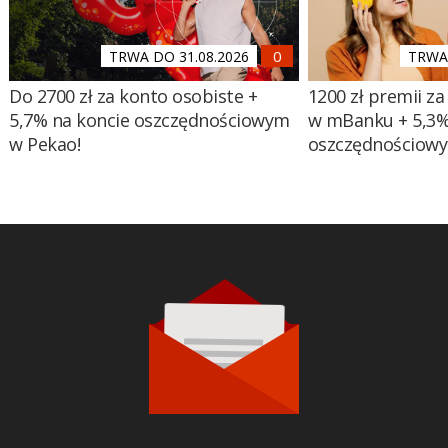
TRWA DO 31.08.2026
TRWA 
Do 2700 zł za konto osobiste +
1200 zł premii za
5,7% na koncie oszczędnościowym
w mBanku + 5,3%
w Pekao!
oszczędnościow