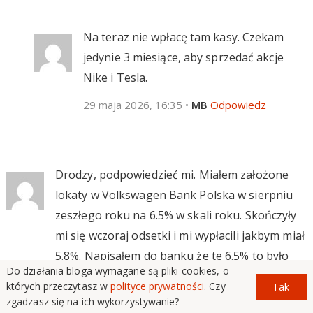
Na teraz nie wpłacę tam kasy. Czekam
jedynie 3 miesiące, aby sprzedać akcje
Nike i Tesla.
29 maja 2026, 16:35
•
MB
Odpowiedz
Drodzy, podpowiedzieć mi. Miałem założone
lokaty w Volkswagen Bank Polska w sierpniu
zeszłego roku na 6.5% w skali roku. Skończyły
mi się wczoraj odsetki i mi wypłacili jakbym miał
5.8%. Napisałem do banku że te 6.5% to było
Do działania bloga wymagane są pliki cookies, o
oprocentowanie zmienne i z tabelą z dnia
których przeczytasz w
polityce prywatności
. Czy
Tak
02.09.2025 zmieniono oprocentowanie na 5.8
zgadzasz się na ich wykorzystywanie?