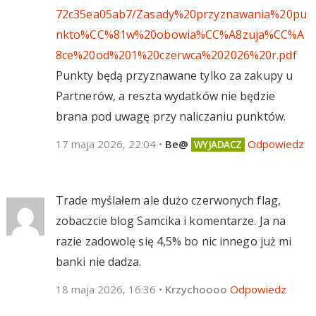
72c35ea05ab7/Zasady%20przyznawania%20pu
nkto%CC%81w%20obowia%CC%A8zuja%CC%A
8ce%20od%201%20czerwca%202026%20r.pdf
Punkty będą przyznawane tylko za zakupy u
Partnerów, a reszta wydatków nie będzie
brana pod uwagę przy naliczaniu punktów.
17 maja 2026, 22:04
•
Be@
Odpowiedz
Trade myślałem ale dużo czerwonych flag,
zobaczcie blog Samcika i komentarze. Ja na
razie zadowolę się 4,5% bo nic innego już mi
banki nie dadza.
18 maja 2026, 16:36
•
Krzychoooo
Odpowiedz