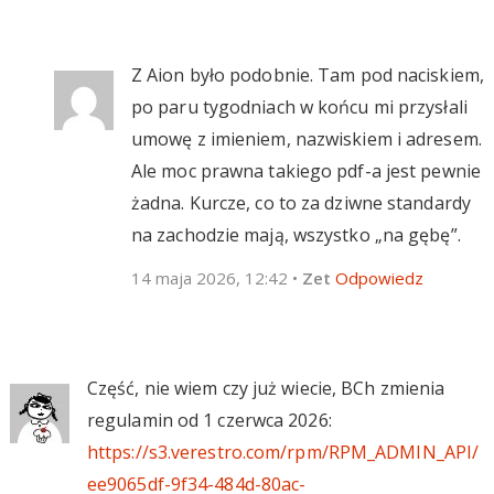
Z Aion było podobnie. Tam pod naciskiem,
po paru tygodniach w końcu mi przysłali
umowę z imieniem, nazwiskiem i adresem.
Ale moc prawna takiego pdf-a jest pewnie
żadna. Kurcze, co to za dziwne standardy
na zachodzie mają, wszystko „na gębę”.
14 maja 2026, 12:42
•
Zet
Odpowiedz
Część, nie wiem czy już wiecie, BCh zmienia
regulamin od 1 czerwca 2026:
https://s3.verestro.com/rpm/RPM_ADMIN_API/
ee9065df-9f34-484d-80ac-