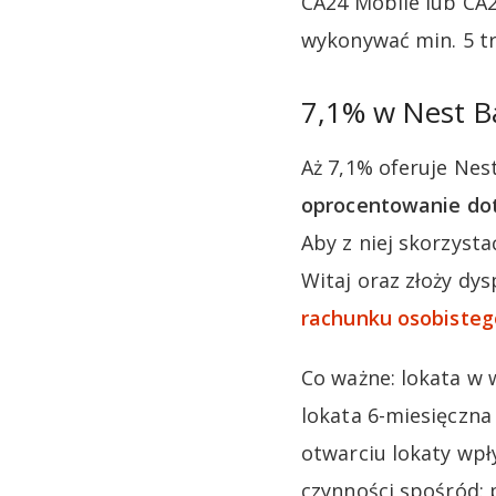
CA24 Mobile lub CA2
wykonywać min. 5 tr
7,1% w Nest 
Aż 7,1% oferuje Nes
oprocentowanie doty
Aby z niej skorzyst
Witaj oraz złoży dy
rachunku osobisteg
Co ważne: lokata w
lokata 6-miesięczn
otwarciu lokaty wpł
czynności spośród: p