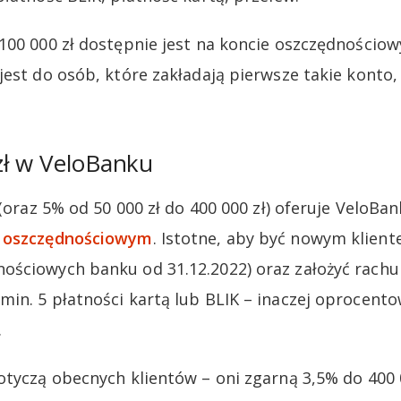
100 000 zł dostępnie jest na koncie oszczędnościo
est do osób, które zakładają pierwsze takie konto, 
zł w VeloBanku
 (oraz 5% od 50 000 zł do 400 000 zł) oferuje VeloBa
e oszczędnościowym
. Istotne, aby być nowym kliente
ściowych banku od 31.12.2022) oraz założyć rachun
in. 5 płatności kartą lub BLIK – inaczej oprocent
.
otyczą obecnych klientów – oni zgarną 3,5% do 400 