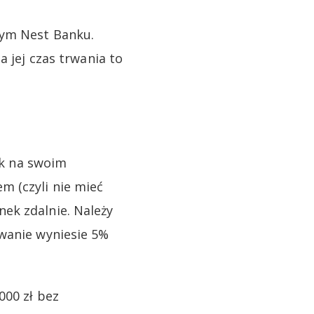
wym Nest Banku.
a jej czas trwania to
nk na swoim
m (czyli nie mieć
ek zdalnie. Należy
owanie wyniesie 5%
000 zł bez