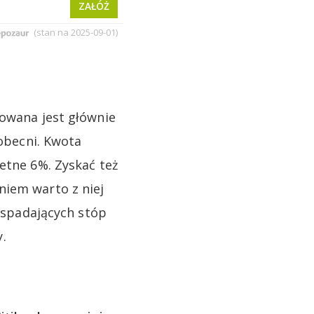
rowana jest głównie
 obecni. Kwota
etne 6%. Zyskać też
niem warto z niej
e spadających stóp
.