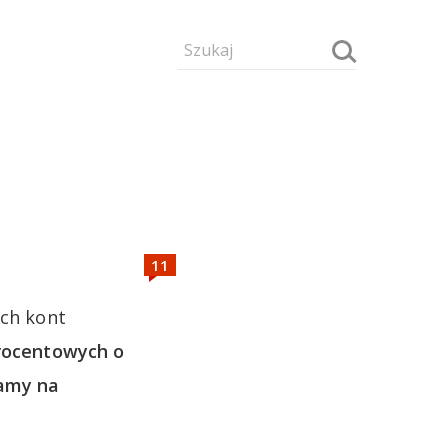
ych kont
procentowych o
kamy na