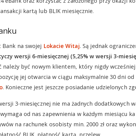
4 eBank oraz korzystać z założonego przy okazji ko
ansakcji kartą lub BLIK miesięcznie.
Banku
t Bank na swojej
Lokacie Witaj
. Są jednak ogranicze
czy wersji 6-miesięcznej (5,25% w wersji 3-miesięc
ać należy być nowym klientem, który nigdy wcześniej
spozycję jej otwarcia w ciągu maksymalnie 30 dni od
o
. Konieczne jest jeszcze posiadanie udzielonych 
 wersji 3-miesięcznej nie ma żadnych dodatkowych 
a wymaga od nas zapewnienia w każdym miesiącu k
ywów na rachunek osobisty min. 2000 zł oraz wyko
łatność BLIK, płatność kartą, przelew.