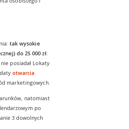
nta osobistego i
nia:
tak wysokie
znej) do 25 000 zł
.
 nie posiadał Lokaty
 daty
otwarcia
zgód marketingowych.
warunków, natomiast
alendarzowym po
nanie 3 dowolnych