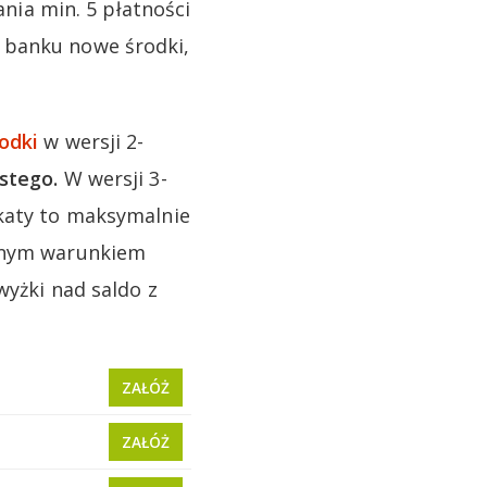
ia min. 5 płatności
 banku nowe środki,
odki
w wersji 2-
stego.
W wersji 3-
okaty to maksymalnie
dynym warunkiem
wyżki nad saldo z