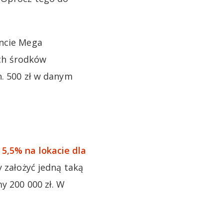
oncie Mega
ch środków
n. 500 zł w danym
y
5,5% na lokacie dla
 założyć jedną taką
y 200 000 zł. W