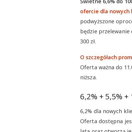
Świetne 6,6% do 100
ofercie dla nowych 
podwyższone oproce
będzie przelewanie 
300 zł.
O szczegółach prom
Oferta ważna do 11.
niższa.
6,2% + 5,5% + 
6,2% dla nowych klie
Oferta dostępna jes
lata oraz otworzą j