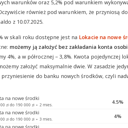
wych warunków oraz 5,2% pod warunkiem wykonywan
Oczywiście również pod warunkiem, że przyniosą do
aldo z 10.07.2025.
% w skali roku dostępne jest na
Lokacie na nowe śr
tne:
możemy ją założyć bez zakładania konta osobi
my 4%, a w półrocznej – 3,8%. Kwota pojedynczej l
y możemy założyć maksymalnie dwie. W zasadzie je
st przyniesienie do banku nowych środków, czyli nad