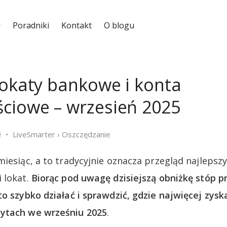
Poradniki
Kontakt
O blogu
lokaty bankowe i konta
ciowe – wrzesień 2025
ł
LiveSmarter
›
Oszczędzanie
miesiąc, a to tradycyjnie oznacza przegląd najlepsz
 lokat.
Biorąc pod uwagę dzisiejszą obniżkę stóp 
to szybko działać i sprawdzić, gdzie najwięcej zys
ytach we wrześniu 2025
.