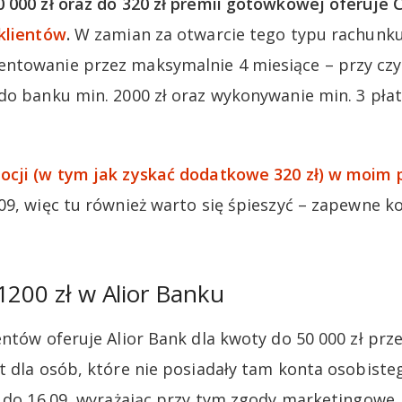
 000 zł oraz do 320 zł premii gotówkowej oferuje 
klientów
.
W zamian za otwarcie tego typu rachunk
ntowanie przez maksymalnie 4 miesiące – przy c
do banku min. 2000 zł oraz wykonywanie min. 3 płat
ocji (w tym jak zyskać dodatkowe 320 zł) w moim 
09, więc tu również warto się śpieszyć – zapewne ko
1200 zł w Alior Banku
ntów oferuje Alior Bank dla kwoty do 50 000 zł prze
t dla osób, które nie posiadały tam konta osobiste
e do 16.09, wyrażając przy tym zgody marketingowe