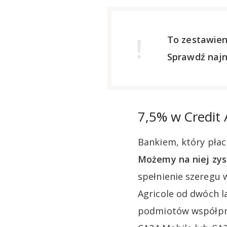
To zestawien
Sprawdź naj
7,5% w Credit 
Bankiem, który płaci
Możemy na niej zysk
spełnienie szeregu 
Agricole od dwóch l
podmiotów współprac