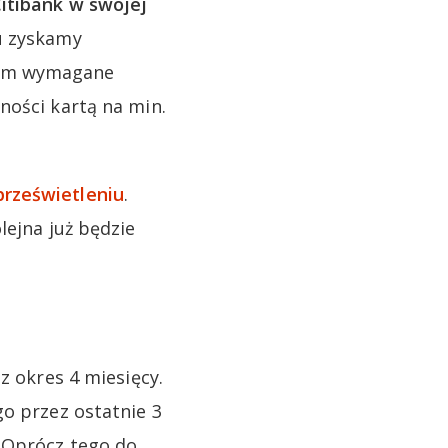
Citibank w swojej
u zyskamy
zym wymagane
ności kartą na min.
prześwietleniu
.
lejna już będzie
z okres 4 miesięcy.
go przez ostatnie 3
. Oprócz tego do