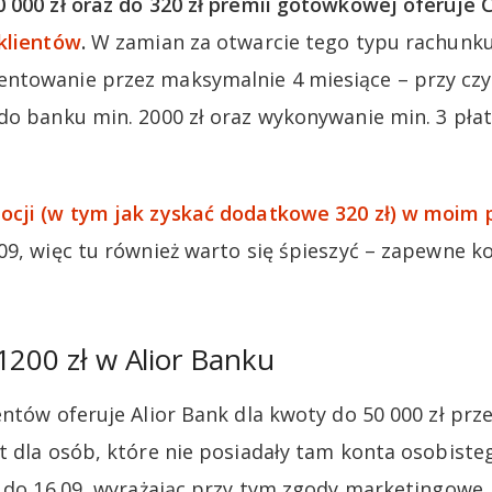
 000 zł oraz do 320 zł premii gotówkowej oferuje 
klientów
.
W zamian za otwarcie tego typu rachunk
ntowanie przez maksymalnie 4 miesiące – przy c
do banku min. 2000 zł oraz wykonywanie min. 3 płat
ocji (w tym jak zyskać dodatkowe 320 zł) w moim 
09, więc tu również warto się śpieszyć – zapewne ko
1200 zł w Alior Banku
ntów oferuje Alior Bank dla kwoty do 50 000 zł prze
t dla osób, które nie posiadały tam konta osobiste
e do 16.09, wyrażając przy tym zgody marketingowe