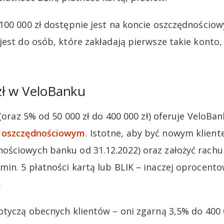
100 000 zł dostępnie jest na koncie oszczędnościo
est do osób, które zakładają pierwsze takie konto, 
zł w VeloBanku
 (oraz 5% od 50 000 zł do 400 000 zł) oferuje VeloBa
e oszczędnościowym
. Istotne, aby być nowym kliente
ściowych banku od 31.12.2022) oraz założyć rachun
in. 5 płatności kartą lub BLIK – inaczej oprocent
.
otyczą obecnych klientów – oni zgarną 3,5% do 400 