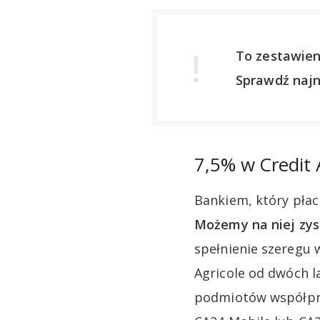
To zestawien
Sprawdź naj
7,5% w Credit 
Bankiem, który płaci
Możemy na niej zysk
spełnienie szeregu 
Agricole od dwóch l
podmiotów współprac