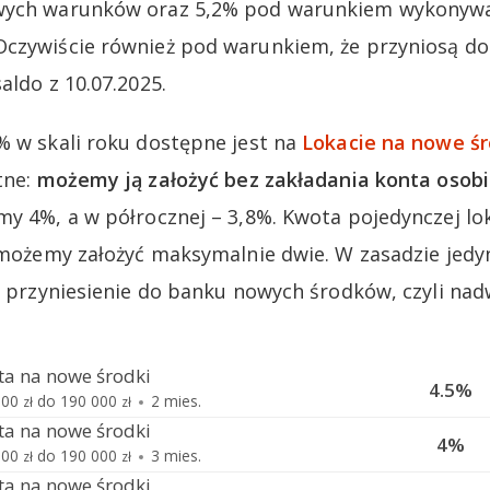
wych warunków oraz 5,2% pod warunkiem wykonywan
Oczywiście również pod warunkiem, że przyniosą do
aldo z 10.07.2025.
% w skali roku dostępne jest na
Lokacie na nowe śr
tne:
możemy ją założyć bez zakładania konta osobi
my 4%, a w półrocznej – 3,8%. Kwota pojedynczej l
y możemy założyć maksymalnie dwie. W zasadzie je
st przyniesienie do banku nowych środków, czyli nad