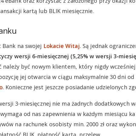
4 eBank oraz korzystać z założonego przy okazji ko
ansakcji kartą lub BLIK miesięcznie.
Banku
t Bank na swojej
Lokacie Witaj
. Są jednak ogranicze
czy wersji 6-miesięcznej (5,25% w wersji 3-miesięc
ać należy być nowym klientem, który nigdy wcześniej
spozycję jej otwarcia w ciągu maksymalnie 30 dni od
o
. Konieczne jest jeszcze posiadanie udzielonych 
 wersji 3-miesięcznej nie ma żadnych dodatkowych 
a wymaga od nas zapewnienia w każdym miesiącu k
ywów na rachunek osobisty min. 2000 zł oraz wyko
łatność BLIK, płatność kartą, przelew.