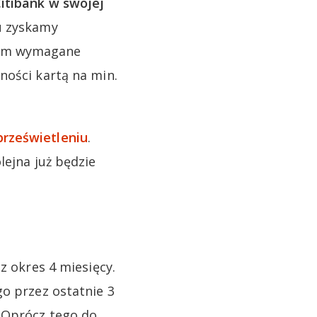
Citibank w swojej
u zyskamy
zym wymagane
ności kartą na min.
prześwietleniu
.
lejna już będzie
z okres 4 miesięcy.
go przez ostatnie 3
. Oprócz tego do