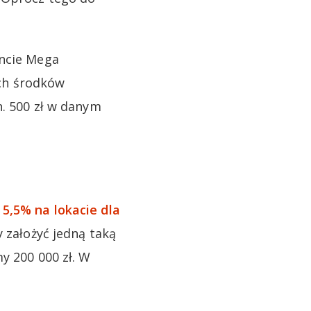
oncie Mega
ch środków
n. 500 zł w danym
y
5,5% na lokacie dla
 założyć jedną taką
y 200 000 zł. W