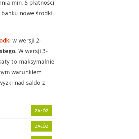
ia min. 5 płatności
 banku nowe środki,
odki
w wersji 2-
stego.
W wersji 3-
okaty to maksymalnie
dynym warunkiem
wyżki nad saldo z