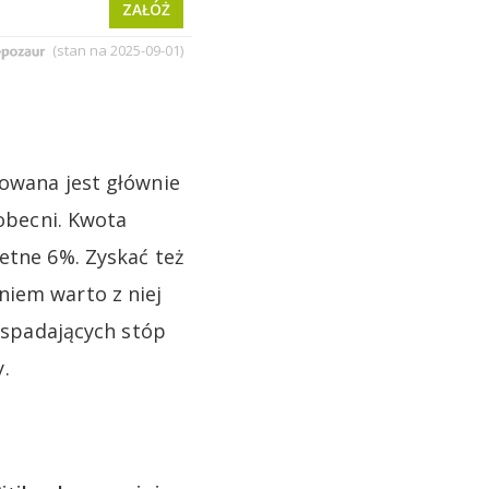
rowana jest głównie
 obecni. Kwota
etne 6%. Zyskać też
niem warto z niej
e spadających stóp
.