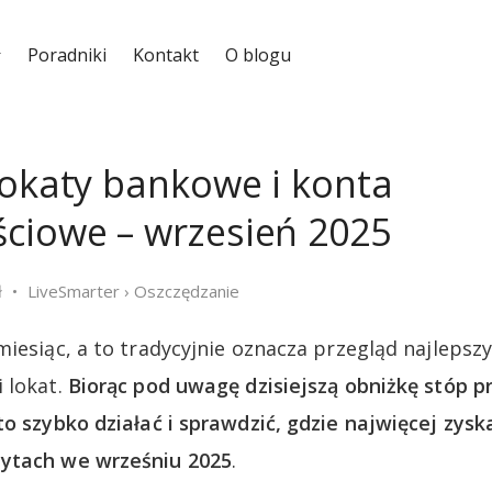
Poradniki
Kontakt
O blogu
lokaty bankowe i konta
ciowe – wrzesień 2025
ł
LiveSmarter
›
Oszczędzanie
miesiąc, a to tradycyjnie oznacza przegląd najlepsz
 lokat.
Biorąc pod uwagę dzisiejszą obniżkę stóp 
to szybko działać i sprawdzić, gdzie najwięcej zys
ytach we wrześniu 2025
.