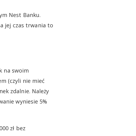
wym Nest Banku.
a jej czas trwania to
nk na swoim
m (czyli nie mieć
ek zdalnie. Należy
owanie wyniesie 5%
000 zł bez