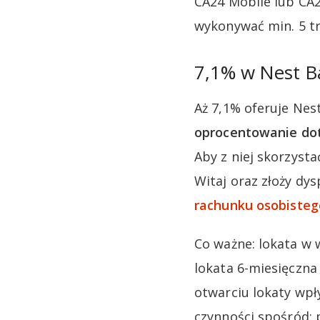
CA24 Mobile lub CA2
wykonywać min. 5 tr
7,1% w Nest 
Aż 7,1% oferuje Nes
oprocentowanie doty
Aby z niej skorzyst
Witaj oraz złoży dy
rachunku osobisteg
Co ważne: lokata w
lokata 6-miesięczn
otwarciu lokaty wpł
czynności spośród: p