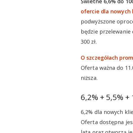
Świetne 6,6% do 100
ofercie dla nowych 
podwyższone oproce
będzie przelewanie 
300 zł.
O szczegółach prom
Oferta ważna do 11.
niższa.
6,2% + 5,5% + 
6,2% dla nowych klie
Oferta dostępna jes
lata oraz otworzą j