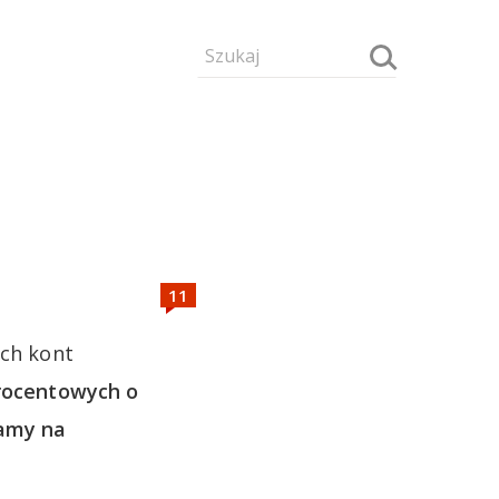
ych kont
procentowych o
kamy na