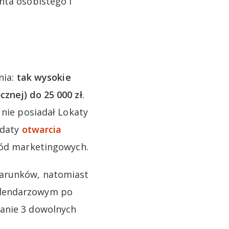
nta osobistego i
nia:
tak wysokie
znej) do 25 000 zł
.
 nie posiadał Lokaty
 daty
otwarcia
zgód marketingowych.
warunków, natomiast
alendarzowym po
nanie 3 dowolnych