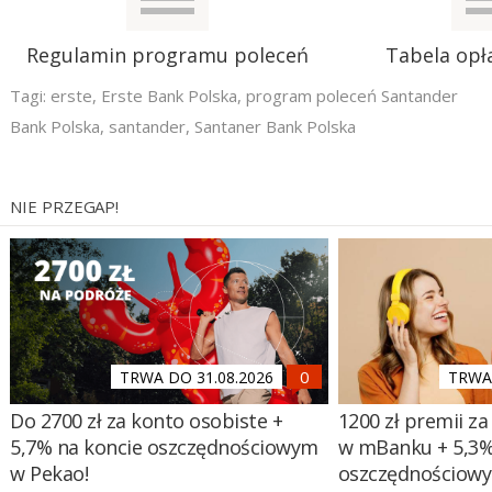
Regulamin programu poleceń
Tabela opła
Tagi:
erste
,
Erste Bank Polska
,
program poleceń Santander
Bank Polska
,
santander
,
Santaner Bank Polska
NIE PRZEGAP!
TRWA DO 31.08.2026
TRWA 
Do 2700 zł za konto osobiste +
1200 zł premii za
5,7% na koncie oszczędnościowym
w mBanku + 5,3%
w Pekao!
oszczędnościow