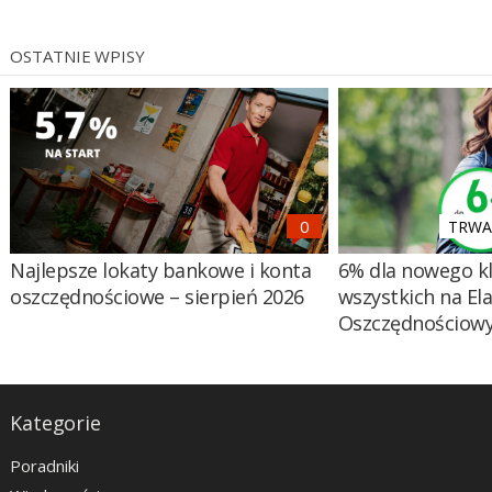
OSTATNIE WPISY
TRWA 
Najlepsze lokaty bankowe i konta
6% dla nowego kl
oszczędnościowe – sierpień 2026
wszystkich na El
Oszczędnościow
Kategorie
Poradniki