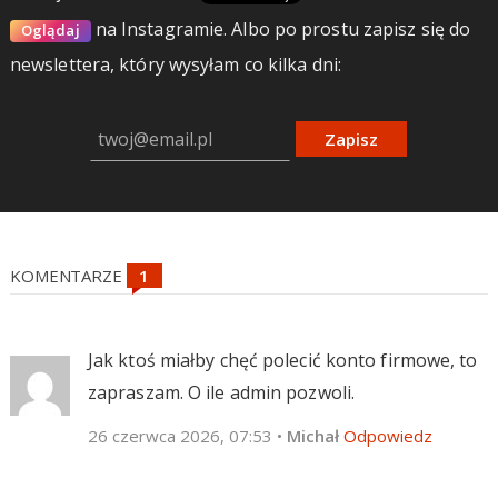
na Instagramie.
Albo po prostu zapisz się do
Oglądaj
newslettera, który wysyłam co kilka dni:
Zapisz
KOMENTARZE
Jak ktoś miałby chęć polecić konto firmowe, to
zapraszam. O ile admin pozwoli.
26 czerwca 2026, 07:53
•
Michał
Odpowiedz