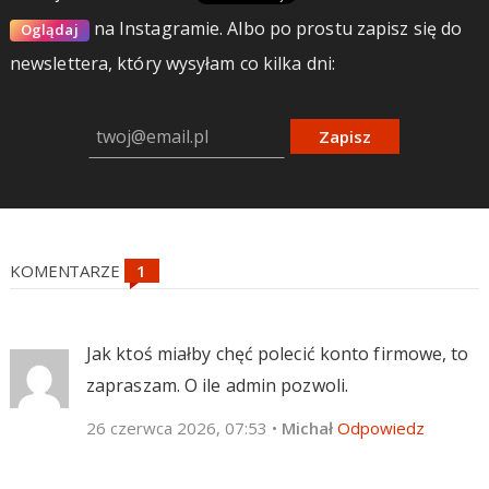
na Instagramie.
Albo po prostu zapisz się do
Oglądaj
newslettera, który wysyłam co kilka dni:
Zapisz
KOMENTARZE
Jak ktoś miałby chęć polecić konto firmowe, to
zapraszam. O ile admin pozwoli.
26 czerwca 2026, 07:53
•
Michał
Odpowiedz