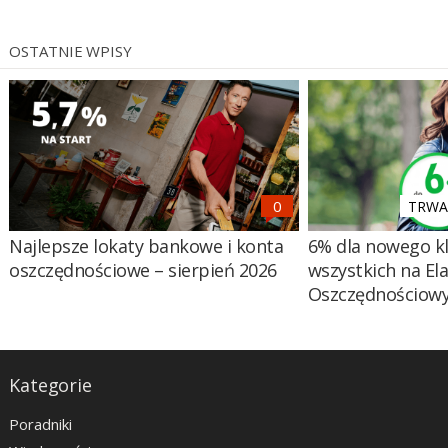
OSTATNIE WPISY
TRWA 
Najlepsze lokaty bankowe i konta
6% dla nowego kl
oszczędnościowe – sierpień 2026
wszystkich na El
Oszczędnościow
Kategorie
Poradniki