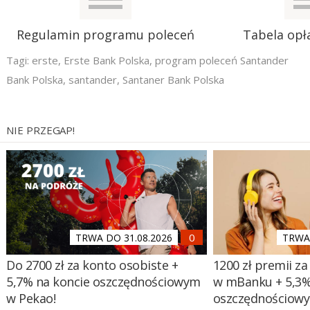
Regulamin programu poleceń
Tabela opła
Tagi:
erste
,
Erste Bank Polska
,
program poleceń Santander
Bank Polska
,
santander
,
Santaner Bank Polska
NIE PRZEGAP!
TRWA DO 31.08.2026
TRWA 
Do 2700 zł za konto osobiste +
1200 zł premii za
5,7% na koncie oszczędnościowym
w mBanku + 5,3%
w Pekao!
oszczędnościow