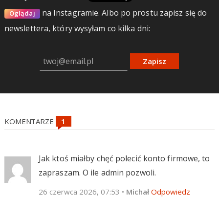
na Instagramie.
Albo po prostu zapisz się do
Oglądaj
newslettera, który wysyłam co kilka dni:
Zapisz
KOMENTARZE
Jak ktoś miałby chęć polecić konto firmowe, to
zapraszam. O ile admin pozwoli.
26 czerwca 2026, 07:53
•
Michał
Odpowiedz