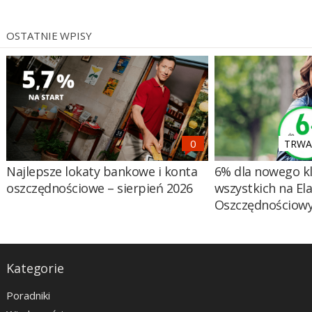
OSTATNIE WPISY
TRWA 
Najlepsze lokaty bankowe i konta
6% dla nowego kl
oszczędnościowe – sierpień 2026
wszystkich na El
Oszczędnościow
Kategorie
Poradniki