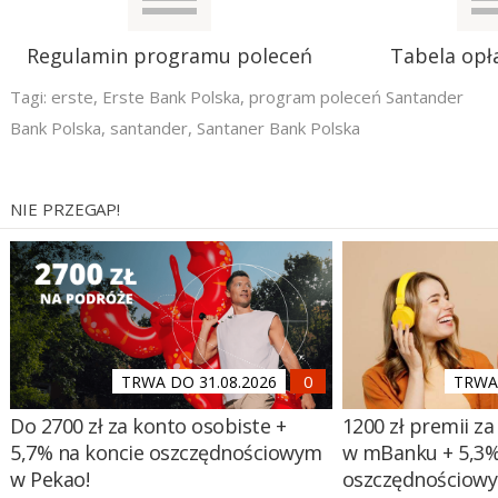
Regulamin programu poleceń
Tabela opła
Tagi:
erste
,
Erste Bank Polska
,
program poleceń Santander
Bank Polska
,
santander
,
Santaner Bank Polska
NIE PRZEGAP!
TRWA DO 31.08.2026
TRWA 
Do 2700 zł za konto osobiste +
1200 zł premii za
5,7% na koncie oszczędnościowym
w mBanku + 5,3%
w Pekao!
oszczędnościow