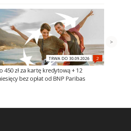
TRWA DO 30.09.2026
o 450 zł za kartę kredytową + 12
1000 zł
iesięcy bez opłat od BNP Paribas
BNP Par