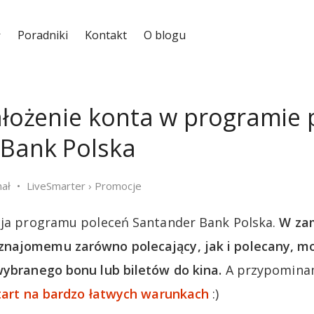
Poradniki
Kontakt
O blogu
założenie konta w programie
 Bank Polska
hał
LiveSmarter
›
Promocje
cja programu poleceń Santander Bank Polska.
W zam
najomemu zarówno polecający, jak i polecany, mo
wybranego bonu lub biletów do kina.
A przypominam
start na bardzo łatwych warunkach
:)