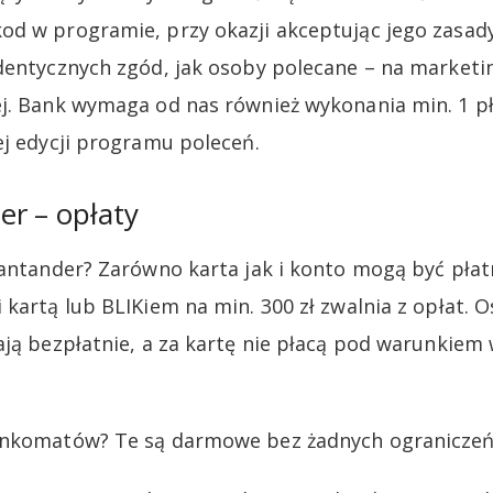
d w programie, przy okazji akceptując jego zasady
dentycznych zgód, jak osoby polecane – na marketi
j. Bank wymaga od nas również wykonania min. 1 pł
ej edycji programu poleceń.
r – opłaty
Santander? Zarówno karta jak i konto mogą być płatn
 kartą lub BLIKiem na min. 300 zł zwalnia z opłat. 
ają bezpłatnie, a za kartę nie płacą pod warunkiem
ankomatów? Te są darmowe bez żadnych ograniczeń