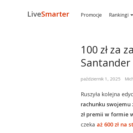
Live
Smarter
Promocje
Rankingi
100 zł za 
Santander
październik 1, 2025
Mic
Ruszyła kolejna edy
rachunku swojemu z
zł premii w formie 
czeka
aż 600 zł na 