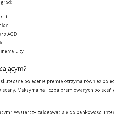
agród:
onki
hlon
Euro AGD
do
Cinema City
ecającym?
 skuteczne polecenie premię otrzyma również polec
 polecany. Maksymalna liczba premiowanych poleceń 
jącym? Wystarczy zalogować się do bankowości inte