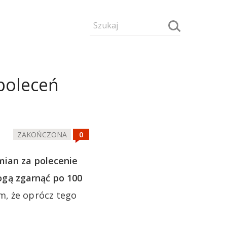
 poleceń
ZAKOŃCZONA
ian za polecenie
gą zgarnąć po 100
, że oprócz tego