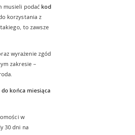
m musieli podać
kod
o korzystania z
 takiego, to zawsze
raz wyrażenie zgód
łym zakresie –
roda.
ł do końca miesiąca
adomości w
y 30 dni na