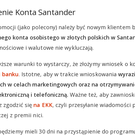
żenie Konta Santander
omocji (jako polecony) należy być nowym klientem b
nego konta osobistego w złotych polskich w Santa
nościowe i walutowe nie wykluczają.
yższe warunki to wystarczy, że złożymy wniosek o 
j banku
. Istotne, aby w trakcie wnioskowania
wyraz
ch w celach marketingowych oraz na otrzymywani
ktroniczną i telefoniczną.
Ważne też, aby zawnios
z zgodzić się
na EKK
, czyli przesyłanie wiadomości
zej z premii nici.
będziemy mieli 30 dni na przystąpienie do program