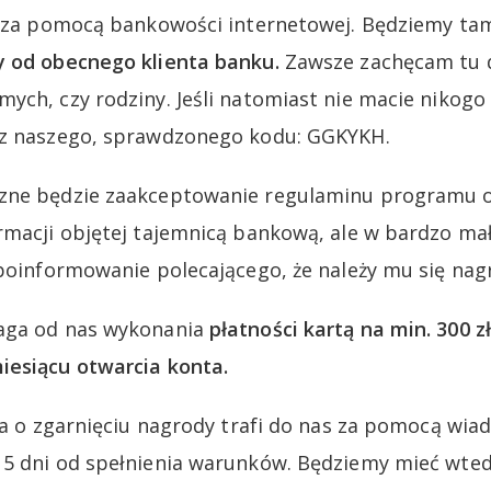
ad za pomocą bankowości internetowej. Będziemy ta
y od obecnego klienta banku.
Zawsze zachęcam tu d
ych, czy rodziny. Jeśli natomiast nie macie nikogo
 z naszego, sprawdzonego kodu: GGKYKH.
zne będzie zaakceptowanie regulaminu programu o
rmacji objętej tajemnicą bankową, ale w bardzo ma
 poinformowanie polecającego, że należy mu się nag
aga od nas wykonania
płatności kartą na min. 300 z
iesiącu otwarcia konta.
cja o zgarnięciu nagrody trafi do nas za pomocą wi
5 dni od spełnienia warunków. Będziemy mieć wted