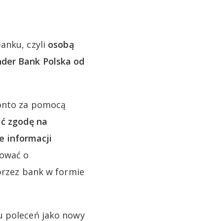
anku, czyli
osobą
nder Bank Polska od
konto za pomocą
ić zgodę na
e informacji
kować o
 przez bank w formie
u poleceń jako nowy