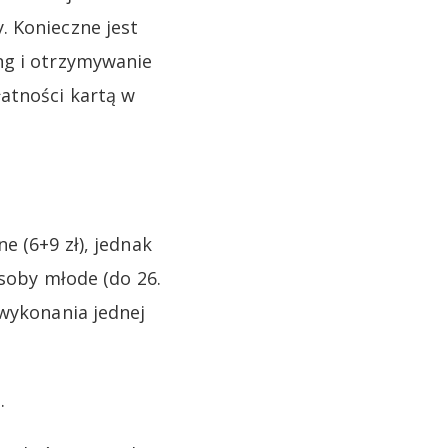
. Konieczne jest
ng i otrzymywanie
atności kartą w
e (6+9 zł), jednak
Osoby młode (do 26.
 wykonania jednej
.