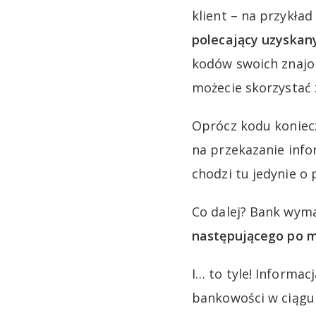
klient – na przykł
polecający uzyskan
kodów swoich znajom
możecie skorzystać
Oprócz kodu koniec
na przekazanie info
chodzi tu jedynie o
Co dalej? Bank wym
następującego po m
I… to tyle! Informa
bankowości w ciągu 