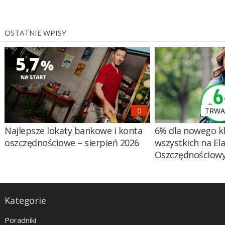
OSTATNIE WPISY
TRWA 
Najlepsze lokaty bankowe i konta
6% dla nowego kl
oszczędnościowe – sierpień 2026
wszystkich na El
Oszczędnościow
Kategorie
Poradniki