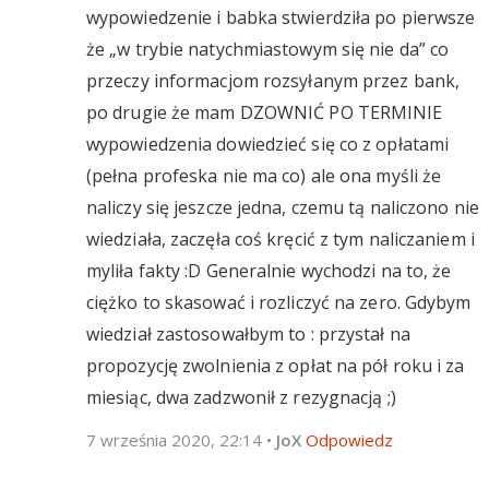
wypowiedzenie i babka stwierdziła po pierwsze
że „w trybie natychmiastowym się nie da” co
przeczy informacjom rozsyłanym przez bank,
po drugie że mam DZOWNIĆ PO TERMINIE
wypowiedzenia dowiedzieć się co z opłatami
(pełna profeska nie ma co) ale ona myśli że
naliczy się jeszcze jedna, czemu tą naliczono nie
wiedziała, zaczęła coś kręcić z tym naliczaniem i
myliła fakty :D Generalnie wychodzi na to, że
ciężko to skasować i rozliczyć na zero. Gdybym
wiedział zastosowałbym to : przystał na
propozycję zwolnienia z opłat na pół roku i za
miesiąc, dwa zadzwonił z rezygnacją ;)
7 września 2020, 22:14
•
JoX
Odpowiedz