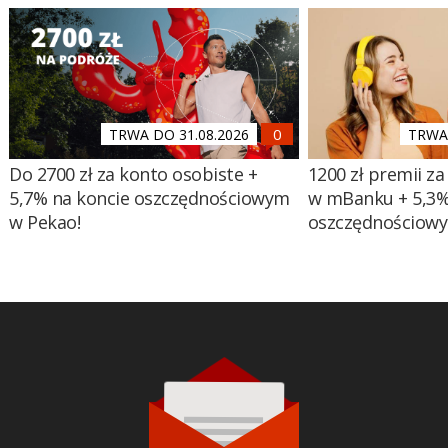
TRWA DO 31.08.2026
TRWA 
Do 2700 zł za konto osobiste +
1200 zł premii za
5,7% na koncie oszczędnościowym
w mBanku + 5,3%
w Pekao!
oszczędnościow