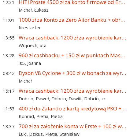
HIT! Proste 4500 zł za konto firmowe od Erste Bank Polska!
12:31
Michał,
Łukasz
1000 zł za Konto za Zero Alior Banku + obrączka płatnicza o wartości 500 zł + 5% na koncie oszczędnościowym
11:01
firestarter
Wraca cashback: 1200 zł za wyrobienie karty kredytowej Citibanku – sama gotówka!
13:55
Wojciech,
uta
960 zł cashbacku + 150 zł w punktach Mastercard za założenie konta w Banku Pocztowym!
13:28
ls5,
Joanna
Dyson V8 Cyclone + 300 zł w bonach za wyrobienie karty kredytowej Citibanku
09:42
Michał
Wraca cashback: 1200 zł za wyrobienie karty kredytowej Citibanku – sama gotówka!
15:17
Dobcio,
Paweł,
Dobcio,
Dawiiii,
Dobcio,
zc
400 zł do Zalando z kartą kredytową PKO + 600 zł za konto osobiste
11:53
Konrad,
Pietia,
Pietia
700 zł za założenie Konta w Erste + 100 zł w programie poleceń + 1% moneybacku od rachunków
13:37
Łuki,
Dzikus,
Pietia,
Stanisław