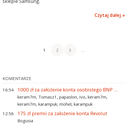
sklepie Samsung.
Czytaj dalej
1
2
3
…
KOMENTARZE
1000 zł za założenie konta osobistego BNP Paribas!
16:54
keram7m,
Tomasz1,
papaslon,
Ivo,
keram7m,
keram7m,
karampuk,
mohel,
karampuk
175 zł premii za założenie konta Revolut
12:56
Bogusia