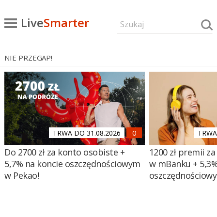
Live
Smarter
NIE PRZEGAP!
TRWA DO 31.08.2026
TRWA 
Do 2700 zł za konto osobiste +
1200 zł premii za
5,7% na koncie oszczędnościowym
w mBanku + 5,3%
w Pekao!
oszczędnościow