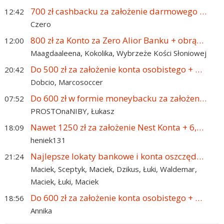
700 zł cashbacku za założenie darmowego CitiKonta!
12:42
Czero
800 zł za Konto za Zero Alior Banku + obrączka płatnicza o wartości 500 zł + 5% na koncie oszczędnościowym
12:00
Maagdaaleena,
Kokolika,
Wybrzeże Kości Słoniowej
Do 500 zł za założenie konta osobistego + 100 zł z polecenia + 5% na OKO od ING Banku Śląskiego
20:42
Dobcio,
Marcosoccer
Do 600 zł w formie moneybacku za założenie konta PKO BP + 300 zł za konto dziecka + 600 zł do sklepu Samsung
07:52
PROSTOnaNIBY,
Łukasz
Nawet 1250 zł za założenie Nest Konta + 6,6% na Lokacie Witaj
18:09
heniek131
Najlepsze lokaty bankowe i konta oszczędnościowe – lipiec 2026
21:24
Maciek,
Sceptyk,
Maciek,
Dzikus,
Łuki,
Waldemar,
Maciek,
Łuki,
Maciek
Do 600 zł za założenie konta osobistego + 100 zł z polecenia + 5,5% na OKO od ING Banku Śląskiego
18:56
Annika