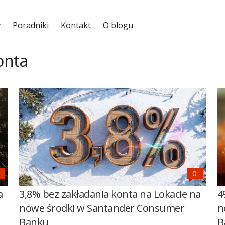
Poradniki
Kontakt
O blogu
onta
a
3,8% bez zakładania konta na Lokacie na
4
nowe środki w Santander Consumer
n
Banku
B