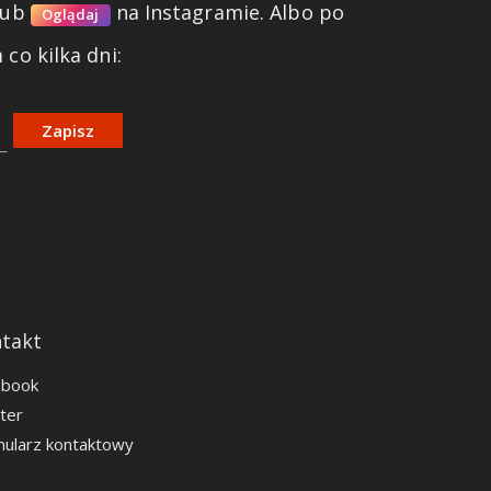
lub
na Instagramie.
Albo po
Oglądaj
co kilka dni:
Zapisz
takt
ebook
ter
ularz kontaktowy