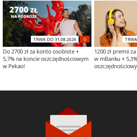
TRWA DO 31.08.2026
TRWA 
Do 2700 zł za konto osobiste +
1200 zł premii za
5,7% na koncie oszczędnościowym
w mBanku + 5,3%
w Pekao!
oszczędnościow