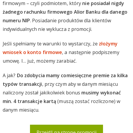
firmowym – czyli podmiotem, który
nie posiadał nigdy
żadnego rachunku firmowego Alior Banku dla danego
numeru NIP
. Posiadanie produktów dla klientów
indywidualnych nie wyklucza z promocji.
Jeśli spełniamy te warunki to wystarczy, że
złożymy
wniosek o konto firmowe
, a następnie podpiszemy
umowę. I… już, możemy zarabiać.
A jak?
Do zdobycia mamy comiesięczne premie za kilka
typów transakcji
, przy czym aby w danym miesiącu
naliczony został jakikolwiek bonus
musimy wykonać
min. 4 transakcje kartą
(muszą zostać rozliczone) w
danym miesiącu.
Przejdź na stronę promocji