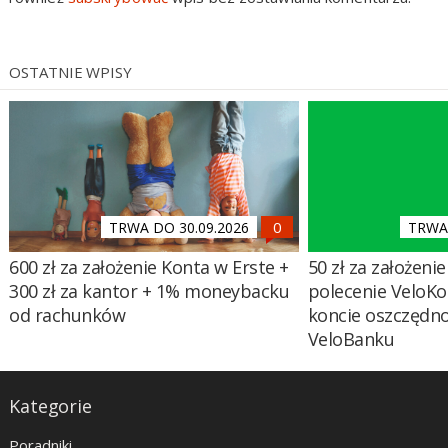
OSTATNIE WPISY
TRWA DO 30.09.2026
TRWA 
600 zł za założenie Konta w Erste +
50 zł za założenie 
300 zł za kantor + 1% moneybacku
polecenie VeloKo
od rachunków
koncie oszczędn
VeloBanku
Kategorie
Poradniki