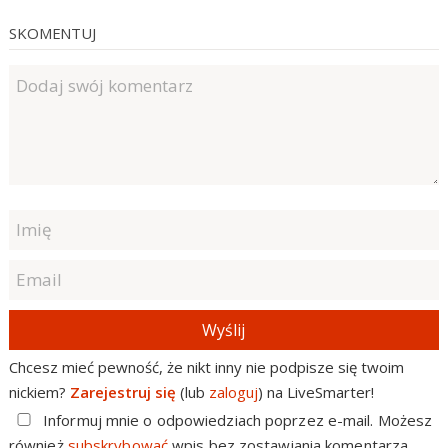
SKOMENTUJ
Wyślij
Chcesz mieć pewność, że nikt inny nie podpisze się twoim
nickiem?
Zarejestruj się
(lub
zaloguj
) na LiveSmarter!
Informuj mnie o odpowiedziach poprzez e-mail. Możesz
również
subskrybować
wpis bez zostawiania komentarza.