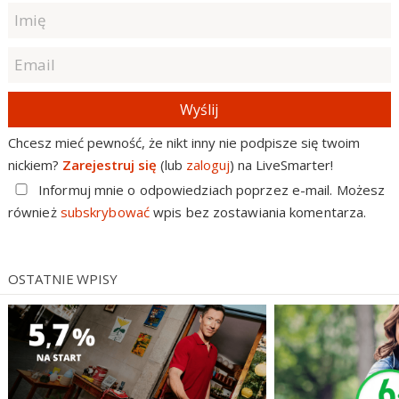
Wyślij
Chcesz mieć pewność, że nikt inny nie podpisze się twoim
nickiem?
Zarejestruj się
(lub
zaloguj
) na LiveSmarter!
Informuj mnie o odpowiedziach poprzez e-mail. Możesz
również
subskrybować
wpis bez zostawiania komentarza.
OSTATNIE WPISY