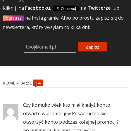
Kliknij
na
Facebooku
,
na
Twitterze
lub
na Instagramie.
Albo po prostu zapisz się do
Oglądaj
newslettera, który wysyłam co kilka dni:
Zapisz
KOMENTARZE
Czy komukolwiek kto miał kiedyś konto
otwarte w promocji w Pekao udało się
otworzyć konto podczas kolejnej promocji?
po uplynieciu karencji oczywiście.