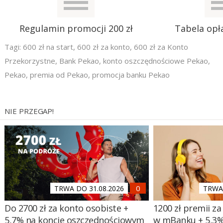
Regulamin promocji 200 zł
Tabela opła
Tagi:
600 zł na start
,
600 zł za konto
,
600 zł za Konto
Przekorzystne
,
Bank Pekao
,
konto oszczędnościowe Pekao
,
Pekao
,
premia od Pekao
,
promocja banku Pekao
NIE PRZEGAP!
TRWA DO 31.08.2026
TRWA 
Do 2700 zł za konto osobiste +
1200 zł premii za
5,7% na koncie oszczędnościowym
w mBanku + 5,3%