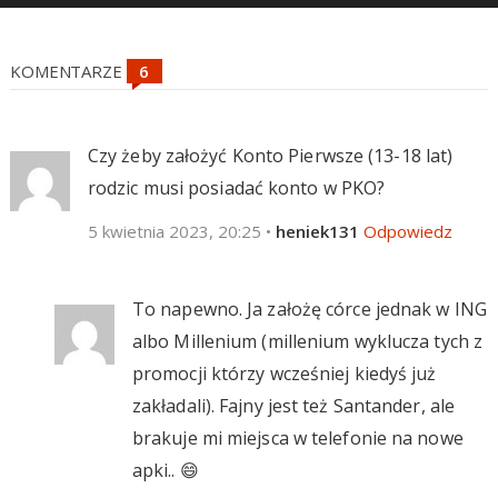
KOMENTARZE
Czy żeby założyć Konto Pierwsze (13-18 lat)
rodzic musi posiadać konto w PKO?
5 kwietnia 2023, 20:25
•
heniek131
Odpowiedz
To napewno. Ja założę córce jednak w ING
albo Millenium (millenium wyklucza tych z
promocji którzy wcześniej kiedyś już
zakładali). Fajny jest też Santander, ale
brakuje mi miejsca w telefonie na nowe
apki.. 😄