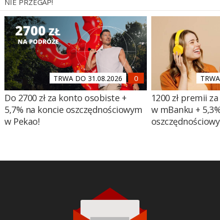
NIE PRZEGAP!
TRWA DO 31.08.2026
TRWA 
Do 2700 zł za konto osobiste +
1200 zł premii za
5,7% na koncie oszczędnościowym
w mBanku + 5,3%
w Pekao!
oszczędnościow