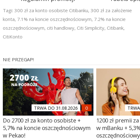
Tagi:
300 zł za konto osobiste Citibanku
,
300 zł za założenie
konta
,
7.1% na koncie oszczędnościowym
,
7.2% na koncie
oszczędnościowym
,
citi handlowy
,
Citi Simplicity
,
Citibank
,
CitiKonto
NIE PRZEGAP!
TRWA DO 31.08.2026
TRWA 
Do 2700 zł za konto osobiste +
1200 zł premii za
5,7% na koncie oszczędnościowym
w mBanku + 5,3%
w Pekao!
oszczędnościow