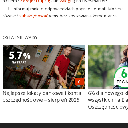
nickiem?
Zarejestruj się
(lub
zaloguj
) na LiveSmarter!
Informuj mnie o odpowiedziach poprzez e-mail. Możesz
również
subskrybować
wpis bez zostawiania komentarza.
OSTATNIE WPISY
TRWA 
Najlepsze lokaty bankowe i konta
6% dla nowego kl
oszczędnościowe – sierpień 2026
wszystkich na El
Oszczędnościow