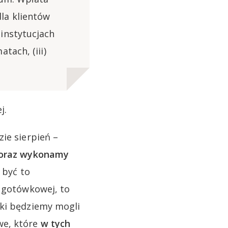
la klientów
instytucjach
tach, (iii)
j.
ie sierpień –
o oraz wykonamy
 być to
i gotówkowej, to
dki będziemy mogli
we, które
w tych