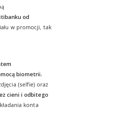
bą
itibanku od
iału w promocji, tak
ontem
omocą biometrii.
jęcia (selfie) oraz
ez cieni i odbitego
zakładania konta