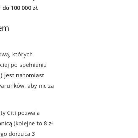
do 100 000 zł
.
nem
ową, których
iej po spełnieniu
) jest natomiast
arunków, aby nic za
y Citi pozwala
anicą
(kolejne to 8 zł
tego dorzuca
3