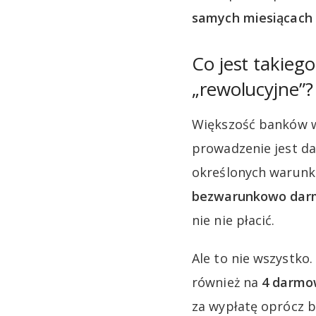
samych miesiącach 
Co jest takieg
„rewolucyjne”?
Większość banków w 
prowadzenie jest da
określonych warun
bezwarunkowo da
nie nie płacić.
Ale to nie wszystk
również na
4 darmow
za wypłatę oprócz 