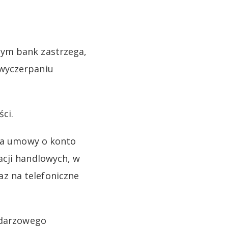
zym bank zastrzega,
 wyczerpaniu
ści.
nia umowy o konto
acji handlowych, w
z na telefoniczne
endarzowego