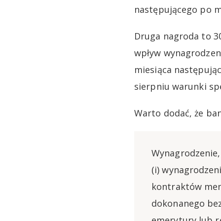
następującego po mi
Druga nagroda to 3
wpływ wynagrodzenia
miesiąca następując
sierpniu warunki sp
Warto dodać, że ba
Wynagrodzenie,
(i) wynagrodzen
kontraktów men
dokonanego bezp
emerytury lub r