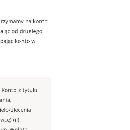
otrzymamy na konto
ając od drugiego
adając konto w
Konto z tytułu:
ania,
eło/zlecenia
cę) (ii)
ium. Wpłata