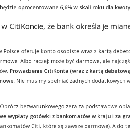
będzie oprocentowane 6,6% w skali roku dla kwoty 
o w CitiKoncie, że bank określa je mia
Polsce oferuje konto osobiste wraz z kartą debet
rmowe. Albo raczej: może być darmowe, ale najczęśc
ków.
Prowadzenie CitiKonta (wraz z kartą debetową
rmowe
. Nie musimy spełniać żadnych dodatkowych w
o. Oprócz bezwarunkowego zera za podstawowe opłat
e wypłaty gotówki z bankomatów w kraju i za gr
bankomatów Citi, które są zawsze darmowe). A do 