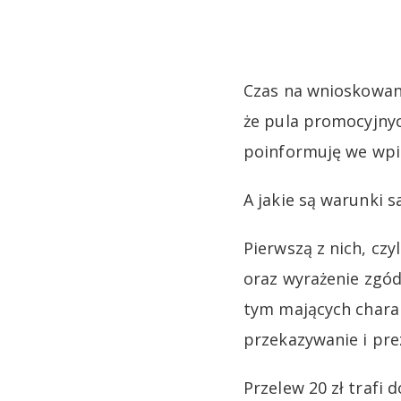
Czas na wnioskowan
że pula promocyjny
poinformuję we wpis
A jakie są warunki s
Pierwszą z nich, cz
oraz wyrażenie zgód
tym mających chara
przekazywanie i pre
Przelew 20 zł trafi