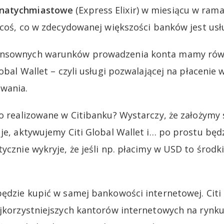
 natychmiastowe
(Express Elixir) w miesiącu w ra
i coś, co w zdecydowanej większości banków jest usł
ensownych warunków prowadzenia konta mamy rów
lobal Wallet – czyli usługi pozwalającej na płacenie
wania.
to realizowane w Citibanku? Wystarczy, że założymy
 je, aktywujemy Citi Global Wallet i… po prostu będ
ycznie wykryje, że jeśli np. płacimy w USD to środk
będzie kupić w samej bankowości internetowej. Cit
ajkorzystniejszych kantorów internetowych na rynku.