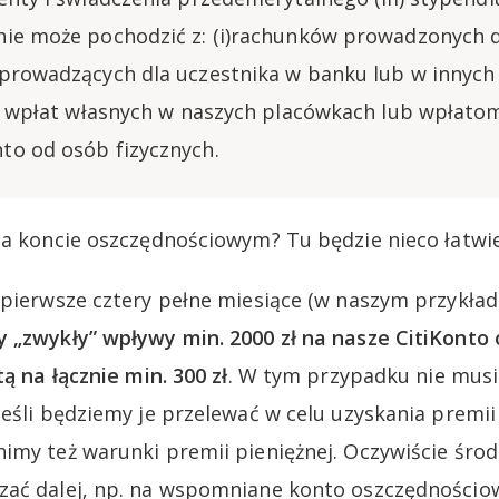
ie może pochodzić z: (i)rachunków prowadzonych d
prowadzących dla uczestnika w banku lub w innych 
i) wpłat własnych w naszych placówkach lub wpłatoma
o od osób fizycznych.
na koncie oszczędnościowym? Tu będzie nieco łatwie
 pierwsze cztery pełne miesiące (w naszym przykładz
 „zwykły” wpływy min. 2000 zł na nasze CitiKont
tą na łącznie min. 300 zł
. W tym przypadku nie musi
jeśli będziemy je przelewać w celu uzyskania premi
imy też warunki premii pieniężnej. Oczywiście śro
zać dalej, np. na wspomniane konto oszczędnościo