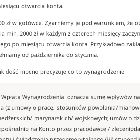
esiącu otwarcia konta.
00 zł w gotówce. Zgarniemy je pod warunkiem, że 
 min. 2000 zł w każdym z czterech miesięcy zaczyn
ego po miesiącu otwarcia konta. Przykładowo zakł
ełniamy od października do stycznia.
nk dość mocno precyzuje co to wynagrodzenie:
 Wpłata Wynagrodzenia: oznacza sumę wpływów na 
ia (z umowy o pracę, stosunków powołania/mianow
edżerskich/ marynarskich/ wojskowych; umów o dzi
ośrednio na Konto przez pracodawcę / zleceniodaw
enty i świadczenia przedemerytalnego (iii) stypend