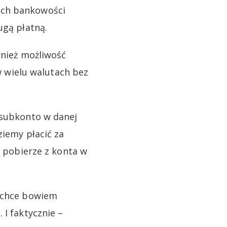
mach bankowości
ugą płatną.
nież możliwość
 w wielu walutach bez
 subkonto w danej
ziemy płacić za
i pobierze z konta w
i chce bowiem
 I faktycznie –