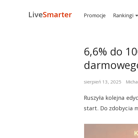
Live
Smarter
Promocje
Rankingi
6,6% do 100
darmowego
sierpień 13, 2025
Micha
Ruszyła kolejna ed
start. Do zdobyci