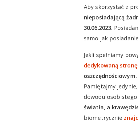
Aby skorzystać z pr
nieposiadającą żad
30.06.2023
. Posiada
samo jak posiadanie
Jeśli spełniamy pow
dedykowaną stronę
oszczędnościowym. C
Pamiętajmy jedynie, 
dowodu osobistego
światła, a krawędzi
biometrycznie
znajd