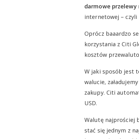
darmowe przelewy
internetowej – czyl
Oprócz baaardzo s
korzystania z Citi G
kosztów przewaluto
W jaki sposób jest 
walucie, załadujemy
zakupy. Citi automat
USD.
Walutę najprościej 
stać się jednym z n