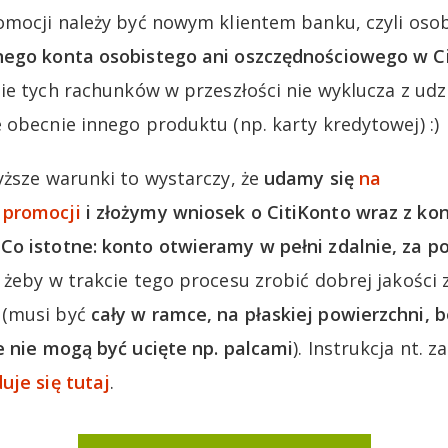
omocji należy być nowym klientem banku, czyli oso
nego konta osobistego ani oszczędnościowego w C
nie tych rachunków w przeszłości nie wyklucza z udz
 obecnie innego produktu (np. karty kredytowej) :)
yższe warunki to wystarczy, że
udamy się
na
 promocji
i złożymy wniosek o CitiKonto wraz z k
o istotne: konto otwieramy w pełni zdalnie, za p
żeby w trakcie tego procesu zrobić dobrej jakości zd
 (musi być
cały w ramce, na płaskiej powierzchni, b
e nie mogą być ucięte np. palcami
). Instrukcja nt. 
uje się tutaj
.