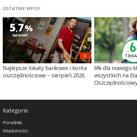
OSTATNIE WPISY
TRWA 
Najlepsze lokaty bankowe i konta
6% dla nowego kl
oszczędnościowe – sierpień 2026
wszystkich na El
Oszczędnościow
Kategorie
Poradniki
Wiadomości