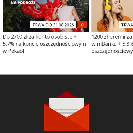
TRWA DO 31.08.2026
TRWA 
Do 2700 zł za konto osobiste +
1200 zł premii za
5,7% na koncie oszczędnościowym
w mBanku + 5,3%
w Pekao!
oszczędnościow