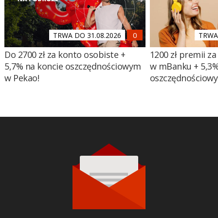
TRWA DO 31.08.2026
TRWA 
Do 2700 zł za konto osobiste +
1200 zł premii za
5,7% na koncie oszczędnościowym
w mBanku + 5,3%
w Pekao!
oszczędnościow