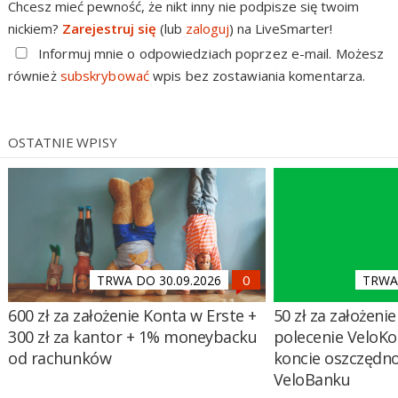
Chcesz mieć pewność, że nikt inny nie podpisze się twoim
nickiem?
Zarejestruj się
(lub
zaloguj
) na LiveSmarter!
Informuj mnie o odpowiedziach poprzez e-mail. Możesz
również
subskrybować
wpis bez zostawiania komentarza.
OSTATNIE WPISY
TRWA DO 30.09.2026
TRWA 
600 zł za założenie Konta w Erste +
50 zł za założenie 
300 zł za kantor + 1% moneybacku
polecenie VeloKo
od rachunków
koncie oszczędn
VeloBanku