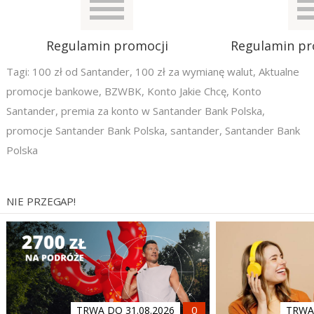
Regulamin promocji
Regulamin pr
Tagi:
100 zł od Santander
,
100 zł za wymianę walut
,
Aktualne
promocje bankowe
,
BZWBK
,
Konto Jakie Chcę
,
Konto
Santander
,
premia za konto w Santander Bank Polska
,
promocje Santander Bank Polska
,
santander
,
Santander Bank
Polska
NIE PRZEGAP!
TRWA DO 31.08.2026
TRWA 