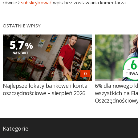
również
subskrybować
wpis bez zostawiania komentarza.
OSTATNIE WPISY
TRWA 
Najlepsze lokaty bankowe i konta
6% dla nowego kl
oszczędnościowe – sierpień 2026
wszystkich na El
Oszczędnościow
Kategorie