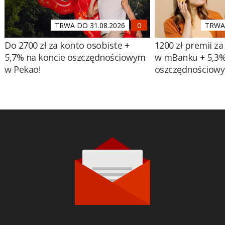
TRWA DO 31.08.2026
TRWA 
Do 2700 zł za konto osobiste +
1200 zł premii za
5,7% na koncie oszczędnościowym
w mBanku + 5,3%
w Pekao!
oszczędnościow