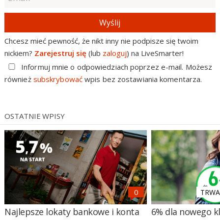
Wyślij
Chcesz mieć pewność, że nikt inny nie podpisze się twoim
nickiem?
Zarejestruj się
(lub
zaloguj
) na LiveSmarter!
Informuj mnie o odpowiedziach poprzez e-mail. Możesz
również
subskrybować
wpis bez zostawiania komentarza.
OSTATNIE WPISY
TRWA 
Najlepsze lokaty bankowe i konta
6% dla nowego kl