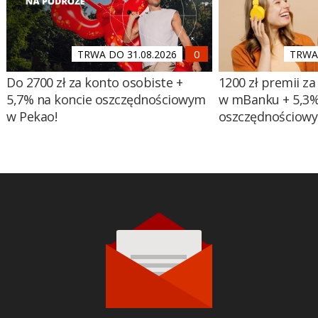
TRWA DO 31.08.2026
TRWA 
Do 2700 zł za konto osobiste +
1200 zł premii za
5,7% na koncie oszczędnościowym
w mBanku + 5,3%
w Pekao!
oszczędnościow