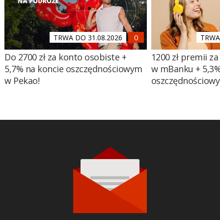
TRWA DO 31.08.2026
TRWA 
Do 2700 zł za konto osobiste +
1200 zł premii za
5,7% na koncie oszczędnościowym
w mBanku + 5,3%
w Pekao!
oszczędnościow