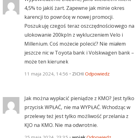
4,5% to jakiś żart. Zapewne jak minie okres
karencji to powrócę w nowej promocji.
Poszukuję czegoś teraz oszczędnościowego na
ulokowanie 200kpln z wykluczeniem Velo i
Millenium. Coś możecie polecić? Nie miałem
jeszcze nic w Toyota bank i Volskwagen bank –
może ten kierunek
11 maja 2024, 14:56
•
ZICHI
Odpowiedz
Jak można wypłacić pieniądze z KMO? Jest tylko
przycisk WPŁAĆ, nie ma WYPŁAĆ. Wchodząc w
przelewy też jest tylko możliwość przelania z
KJO na KMO. Nie ma odwrotnie.
25 maja 2024, 23:35
•
wojak
Odpowiedz