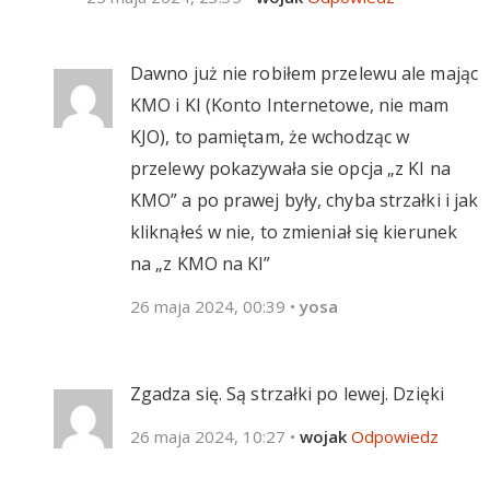
Dawno już nie robiłem przelewu ale mając
KMO i KI (Konto Internetowe, nie mam
KJO), to pamiętam, że wchodząc w
przelewy pokazywała sie opcja „z KI na
KMO” a po prawej były, chyba strzałki i jak
kliknąłeś w nie, to zmieniał się kierunek
na „z KMO na KI”
26 maja 2024, 00:39
•
yosa
Zgadza się. Są strzałki po lewej. Dzięki
26 maja 2024, 10:27
•
wojak
Odpowiedz