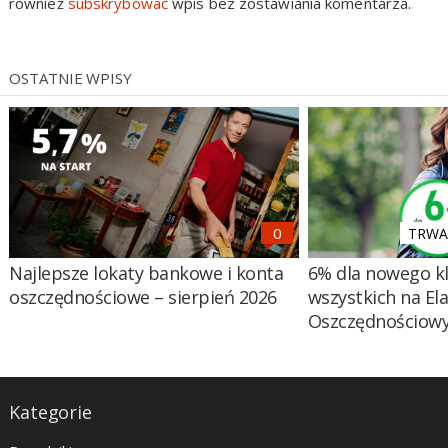
również
subskrybować
wpis bez zostawiania komentarza.
OSTATNIE WPISY
TRWA 
Najlepsze lokaty bankowe i konta
6% dla nowego kl
oszczędnościowe – sierpień 2026
wszystkich na El
Oszczędnościow
Kategorie