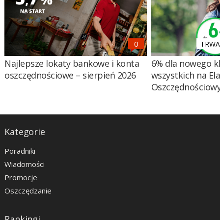
TRWA 
Najlepsze lokaty bankowe i konta
6% dla nowego kl
oszczędnościowe – sierpień 2026
wszystkich na El
Oszczędnościow
Kategorie
Poradniki
Wiadomości
Promocje
Oszczędzanie
Rankingi