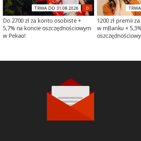
TRWA DO 31.08.2026
TRWA 
Do 2700 zł za konto osobiste +
1200 zł premii za
5,7% na koncie oszczędnościowym
w mBanku + 5,3%
w Pekao!
oszczędnościow