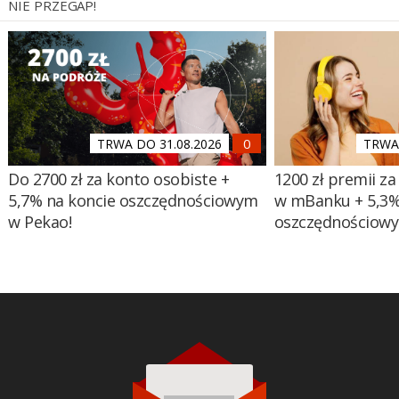
NIE PRZEGAP!
TRWA DO 31.08.2026
TRWA 
Do 2700 zł za konto osobiste +
1200 zł premii za
5,7% na koncie oszczędnościowym
w mBanku + 5,3%
w Pekao!
oszczędnościow