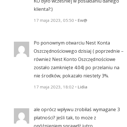
KO było wcześniej w posiadaniu danego
klienta?:)
17 maja 2023, 05:50
•
Ew@
Po ponownym otwarciu Nest Konta
Oszczędnościowego dzisiaj ( poprzednie –
również Nest Konto Oszczędnościowe
zostało zamknięte 4.04) po przelaniu na
nie środków, pokazało niestety 3%.
17 maja 2023, 18:02
•
Lidia
ale oprócz wpływu zrobiłaś wymagane 3
płatności? jeśli tak, to może z
opóźnieniem sprawdź jutro.