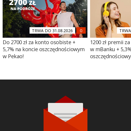
TRWA DO 31.08.2026
TRWA 
Do 2700 zł za konto osobiste +
1200 zł premii za
5,7% na koncie oszczędnościowym
w mBanku + 5,3%
w Pekao!
oszczędnościow