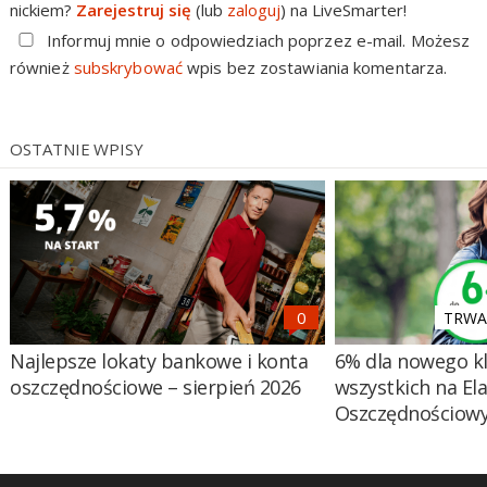
nickiem?
Zarejestruj się
(lub
zaloguj
) na LiveSmarter!
Informuj mnie o odpowiedziach poprzez e-mail. Możesz
również
subskrybować
wpis bez zostawiania komentarza.
OSTATNIE WPISY
TRWA 
Najlepsze lokaty bankowe i konta
6% dla nowego kl
oszczędnościowe – sierpień 2026
wszystkich na El
Oszczędnościow