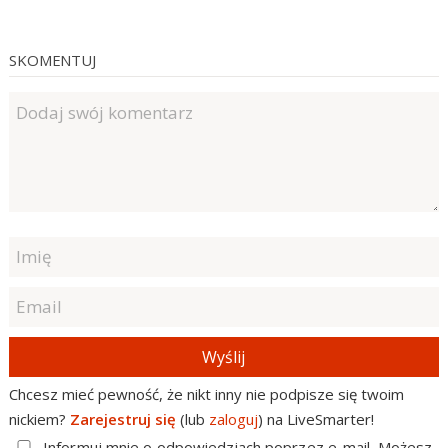
SKOMENTUJ
Wyślij
Chcesz mieć pewność, że nikt inny nie podpisze się twoim
nickiem?
Zarejestruj się
(lub
zaloguj
) na LiveSmarter!
Informuj mnie o odpowiedziach poprzez e-mail. Możesz