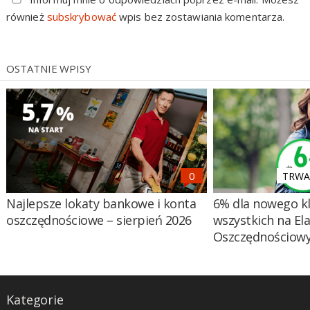
również
subskrybować
wpis bez zostawiania komentarza.
OSTATNIE WPISY
TRWA 
Najlepsze lokaty bankowe i konta
6% dla nowego kl
oszczędnościowe – sierpień 2026
wszystkich na El
Oszczędnościow
Kategorie