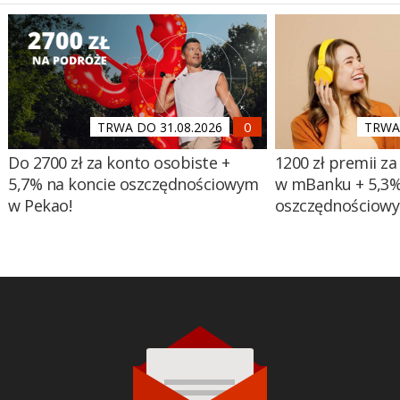
TRWA DO 31.08.2026
TRWA 
Do 2700 zł za konto osobiste +
1200 zł premii za
5,7% na koncie oszczędnościowym
w mBanku + 5,3%
w Pekao!
oszczędnościow