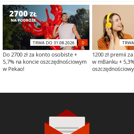
TRWA DO 31.08.2026
TRWA 
Do 2700 zł za konto osobiste +
1200 zł premii za
5,7% na koncie oszczędnościowym
w mBanku + 5,3%
w Pekao!
oszczędnościow