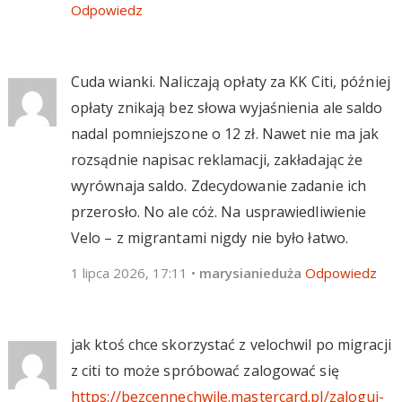
Odpowiedz
Cuda wianki. Naliczają opłaty za KK Citi, później
opłaty znikają bez słowa wyjaśnienia ale saldo
nadal pomniejszone o 12 zł. Nawet nie ma jak
rozsądnie napisac reklamacji, zakładając że
wyrównaja saldo. Zdecydowanie zadanie ich
przerosło. No ale cóż. Na usprawiedliwienie
Velo – z migrantami nigdy nie było łatwo.
1 lipca 2026, 17:11
•
marysianieduża
Odpowiedz
jak ktoś chce skorzystać z velochwil po migracji
z citi to może spróbować zalogować się
https://bezcennechwile.mastercard.pl/zaloguj-