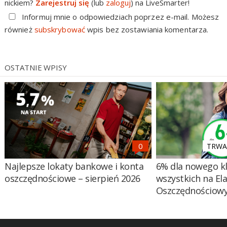
nickiem?
Zarejestruj się
(lub
zaloguj
) na LiveSmarter!
Informuj mnie o odpowiedziach poprzez e-mail. Możesz
również
subskrybować
wpis bez zostawiania komentarza.
OSTATNIE WPISY
TRWA 
Najlepsze lokaty bankowe i konta
6% dla nowego kl
oszczędnościowe – sierpień 2026
wszystkich na El
Oszczędnościow