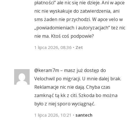
płatności” ale nic się nie dzieje. Ani w apce
nic nie wyskakuje do zatwierdzenia, ani
sms żaden nie przychodzi. W apce velo w
„powiadomieniach i autoryzacjach” też nic
nie ma. Ktoś coś podpowie?
1 lipca 2026, 08:36
•
Zet
@keram7m – masz już dostęp do
Velochwil po migracji. U mnie dalej brak.
Reklamacje nic nie dają. Chyba czas
zamknąć tą kk z citi. Szkoda bo można
było z niej sporo wyciągnąć.
1 lipca 2026, 10:21
•
santech