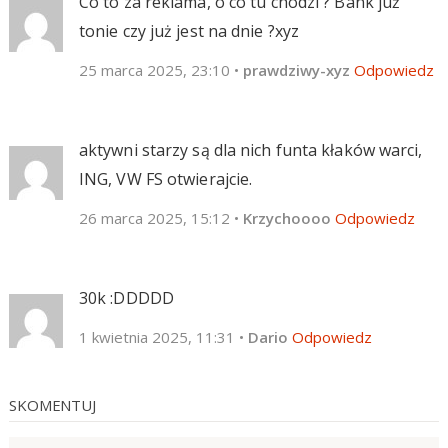
Co to za reklama, o co tu chodzi ? Bank już
tonie czy już jest na dnie ?xyz
25 marca 2025, 23:10
•
prawdziwy-xyz
Odpowiedz
aktywni starzy są dla nich funta kłaków warci,
ING, VW FS otwierajcie.
26 marca 2025, 15:12
•
Krzychoooo
Odpowiedz
30k :DDDDD
1 kwietnia 2025, 11:31
•
Dario
Odpowiedz
SKOMENTUJ