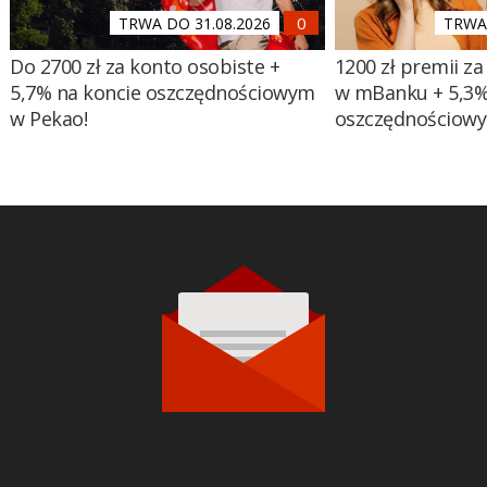
TRWA DO 31.08.2026
TRWA 
Do 2700 zł za konto osobiste +
1200 zł premii za
5,7% na koncie oszczędnościowym
w mBanku + 5,3%
w Pekao!
oszczędnościow