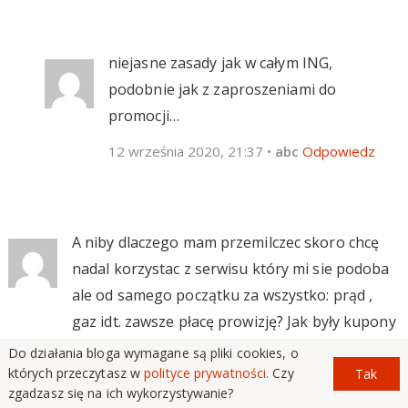
niejasne zasady jak w całym ING,
podobnie jak z zaproszeniami do
promocji…
12 września 2020, 21:37
•
abc
Odpowiedz
A niby dlaczego mam przemilczec skoro chcę
nadal korzystac z serwisu który mi sie podoba
ale od samego początku za wszystko: prąd ,
gaz idt. zawsze płacę prowizję? Jak były kupony
po 10zł to i tak mi się opłacało ale teraz będę
Do działania bloga wymagane są pliki cookies, o
których przeczytasz w
polityce prywatności
. Czy
musiał dopłacać albo zrezygnować i znów
Tak
zgadzasz się na ich wykorzystywanie?
przenosić się do banku. Może admin odpowie o