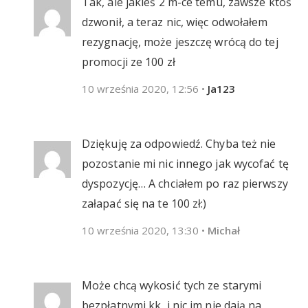
Tak, ale jakieś 2 m-ce temu, zawsze ktoś
dzwonił, a teraz nic, więc odwołałem
rezygnację, może jeszczę wrócą do tej
promocji ze 100 zł
10 września 2020, 12:56
•
Ja123
Dziękuję za odpowiedź. Chyba też nie
pozostanie mi nic innego jak wycofać tę
dyspozycję… A chciałem po raz pierwszy
załapać się na te 100 zł:)
10 września 2020, 13:30
•
Michał
Może chcą wykosić tych ze starymi
bezpłatnymi kk, i nic im nie dają na