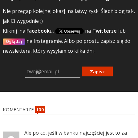
Nie przegap kolejnej okazji na łatwy zysk. Śledź blog tak,
jak Ci wygodnie ;)
Kliknij
na
Facebooku
,
na
Twitterze
lub
na Instagramie.
Albo po prostu zapisz się do
Oglądaj
newslettera, który wysyłam co kilka dni:
Zapisz
KOMENTARZE
Ale po co, jeśli w banku najczęściej jest to za