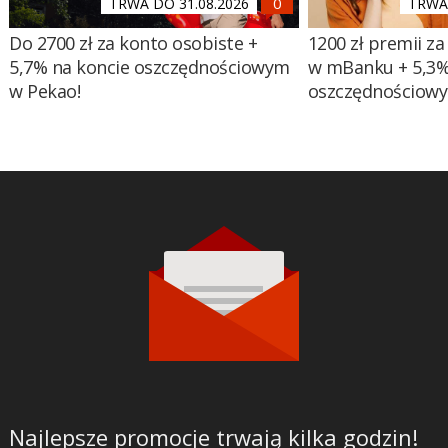
TRWA DO 31.08.2026
TRWA 
Do 2700 zł za konto osobiste +
1200 zł premii za
5,7% na koncie oszczędnościowym
w mBanku + 5,3%
w Pekao!
oszczędnościow
Najlepsze promocje trwają kilka godzin!