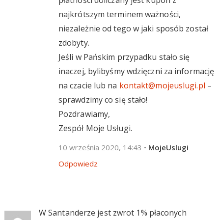
płatności doliczany jest kupon z
najkrótszym terminem ważności,
niezależnie od tego w jaki sposób został
zdobyty.
Jeśli w Pańskim przypadku stało się
inaczej, bylibyśmy wdzięczni za informację
na czacie lub na
kontakt@mojeuslugi.pl
–
sprawdzimy co się stało!
Pozdrawiamy,
Zespół Moje Usługi.
10 września 2020, 14:43
•
MojeUslugi
Odpowiedz
W Santanderze jest zwrot 1% płaconych